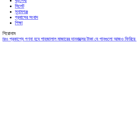
বড়লেখা
সিলেট
সুনামগঞ্জ
প্রবাসের সংবাদ
শিক্ষা
শিরোনাম
রকাশ্যে গণনা হবে শাহজালাল মাজারের দানবাক্সের টাকা
যে গানগুলো আজও ফিরিয়ে নেয় এন্ড্