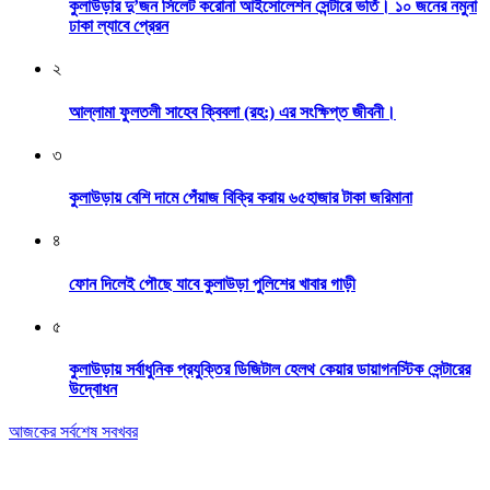
কুলাউড়ার দু’জন সিলেট করোনা আইসোলেশন সেন্টারে ভর্তি। ১০ জনের নমুনা
ঢাকা ল্যাবে প্রেরন
২
আল্লামা ফুলতলী সাহেব ক্বিবলা (রহ:) এর সংক্ষিপ্ত জীবনী।
৩
কুলাউড়ায় বেশি দামে পেঁয়াজ বিক্রি করায় ৬৫হাজার টাকা জরিমানা
৪
ফোন দিলেই পৌছে যাবে কুলাউড়া পুলিশের খাবার গাড়ী
৫
কুলাউড়ায় সর্বাধুনিক প্রযুক্তির ডিজিটাল হেলথ কেয়ার ডায়াগনস্টিক সেন্টারের
উদ্বোধন
আজকের সর্বশেষ সবখবর