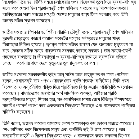
নিষেধাজ্ঞা দিয়ে নয়, নির্দিষ্ট সময়ে চলাফেরার ওপর নিষেধাজ্ঞা তুলে দিয়ে ব্যবসা-বাণিজ্য
সচল করে দেওয়া ছিল প্রধানমন্ত্রী শেখ হাসিনার সবচেয়ে বড় বিচক্ষণতা-দক্ষতা।
আবিষ্কারের স্বল্প সময়ের মধ্যেই দেশের মানুষের জন্য টিকা সরবরাহ করে তিনি
অনন্য নজির স্থাপন করেছেন।
জাতীয় সংসদের স্পিকার ড. শিরীন শারমিন চৌধুরী বলেন, প্রধানমন্ত্রী শেখ হাসিনার
দূরদর্শী নেতৃত্বের কারণে করোনা সংকটের মধ্যেও সর্বস্তরের মানুষের খাদ্য
নিরাপত্তা নিশ্চিত হয়েছে। তৃণমূল পর্যায়ে দরিদ্র জনগণ যেন অনাহারে মৃত্যুবরণ না
করে সেজন্য সঠিক সময়ে খাদ্যদ্রব্য সরবরাহ করেছে সরকার। তার সময়োপযোগী
পদক্ষেপে বাংলাদেশের জীবনযাত্রা ও ব্যবসা-বাণিজ্য বর্তমানে স্বাভাবিক গতিতে
চলছে। করোনায় বাংলাদেশে মৃত্যুহার তুলনামূলকভাবে কম।
জাতীয় সংসদের সরকারদলীয় হুইপ আবু সাঈদ আল মাহমুদ স্বপন ঢাকা পোস্টকে
বলেন, প্রধানমন্ত্রী তার শপথ ও দায়বদ্ধতার প্রতি শতভাগ কমিটেড। তিনি পরম
বিচক্ষণতা ও অন্তর্নিহিত শক্তি দিয়ে প্রতিনিয়ত বিশ্ব করোনা পরিস্থিতি অবলোকন
করেছেন। বাংলাদেশের জনগণের আর্থ সামাজিক অবস্থা, আইনের প্রতি
শ্রদ্ধাশীলতার মাত্রা, শিক্ষার হার, মন-মানসিকতা মাথায় রেখে বিভিন্ন বিশেষজ্ঞের
নানাবিধ পরামর্শ গ্রহণ করে এককভাবে সিদ্ধান্ত দিয়েছেন এবং বাস্তবায়ন প্রক্রিয়া
মনিটরিং করেছেন।
তিনি বলেন, ভয়াবহ করোনা আমাদের দেশে অপেক্ষাকৃত কম ছোবল মারতে পেরেছে।
শেখ হাসিনার পরম বিচক্ষণতায় মানুষ এবং অর্থনীতি দুই-ই রক্ষা পেয়েছে। তার
সময়োচিত সাহসী ও বিচক্ষণ সিদ্ধান্ত গ্রহণ ও বাস্তবায়ন করার সক্ষমতা বিশ্বের