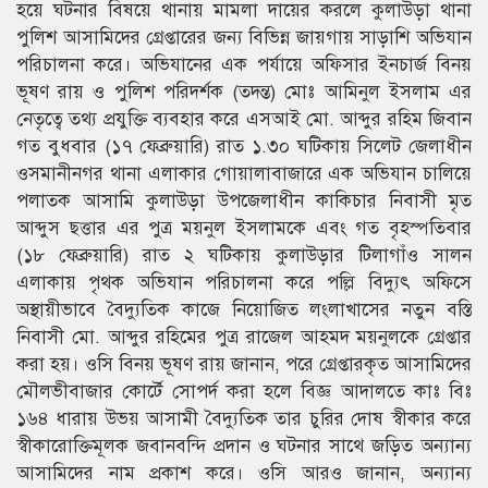
হয়ে ঘটনার বিষয়ে থানায় মামলা দায়ের করলে কুলাউড়া থানা
পুলিশ আসামিদের গ্রেপ্তারের জন্য বিভিন্ন জায়গায় সাড়াশি অভিযান
পরিচালনা করে। অভিযানের এক পর্যায়ে অফিসার ইনচার্জ বিনয়
ভূষণ রায় ও পুলিশ পরিদর্শক (তদন্ত) মোঃ আমিনুল ইসলাম এর
নেতৃত্বে তথ্য প্রযুক্তি ব্যবহার করে এসআই মো. আব্দুর রহিম জিবান
গত বুধবার (১৭ ফেব্রুয়ারি) রাত ১.৩০ ঘটিকায় সিলেট জেলাধীন
ওসমানীনগর থানা এলাকার গোয়ালাবাজারে এক অভিযান চালিয়ে
পলাতক আসামি কুলাউড়া উপজেলাধীন কাকিচার নিবাসী মৃত
আব্দুস ছত্তার এর পুত্র ময়নুল ইসলামকে এবং গত বৃহস্পতিবার
(১৮ ফেব্রুয়ারি) রাত ২ ঘটিকায় কুলাউড়ার টিলাগাঁও সালন
এলাকায় পৃথক অভিযান পরিচালনা করে পল্লি বিদ্যুৎ অফিসে
অস্থায়ীভাবে বৈদ্যুতিক কাজে নিয়োজিত লংলাখাসের নতুন বস্তি
নিবাসী মো. আব্দুর রহিমের পুত্র রাজেল আহমদ ময়নুলকে গ্রেপ্তার
করা হয়। ওসি বিনয় ভূষণ রায় জানান, পরে গ্রেপ্তারকৃত আসামিদের
মৌলভীবাজার কোর্টে সোপর্দ করা হলে বিজ্ঞ আদালতে কাঃ বিঃ
১৬৪ ধারায় উভয় আসামী বৈদ্যুতিক তার চুরির দোষ স্বীকার করে
স্বীকারোক্তিমূলক জবানবন্দি প্রদান ও ঘটনার সাথে জড়িত অন্যান্য
আসামিদের নাম প্রকাশ করে। ওসি আরও জানান, অন্যান্য