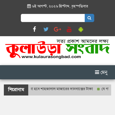
৬ই আগস্ট, ২০২৬ খ্রিস্টাব্দ
,
বৃহস্পতিবার
Search
for:
মেনু
 প্রকাশ্যে গণনা হবে শাহজালাল মাজারের দানবাক্সের টাকা
যে গানগুলো আজও
শিরোনাম