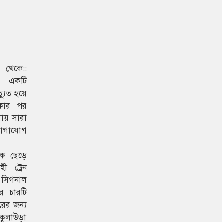
থেকে::
য় একটি
্যুত হয়ে
াকার পর
রায় সারা
োগাযোগ
েকে ছেড়ে
ী ট্রেন
 সিগনাল
র চারটি
রের জন্য
 কুলাউড়া