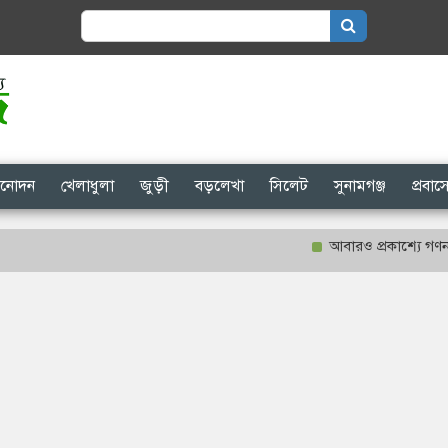
Search
for:
িনোদন
খেলাধুলা
জুড়ী
বড়লেখা
সিলেট
সুনামগঞ্জ
প্রবা
আবারও প্রকাশ্যে গণনা হবে শা