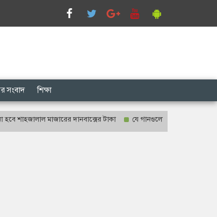
সের সংবাদ
শিক্ষা
হজালাল মাজারের দানবাক্সের টাকা
যে গানগুলো আজও ফিরিয়ে নেয় এন্ড্রু ক