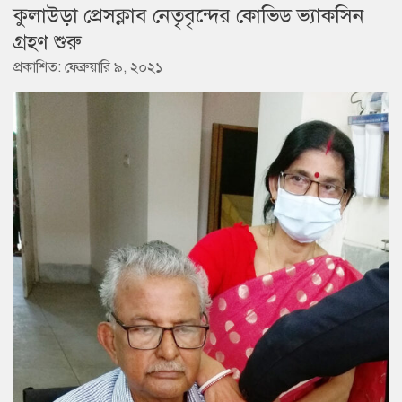
কুলাউড়া প্রেসক্লাব নেতৃবৃন্দের কোভিড ভ্যাকসিন
গ্রহণ শুরু
প্রকাশিত: ফেব্রুয়ারি ৯, ২০২১