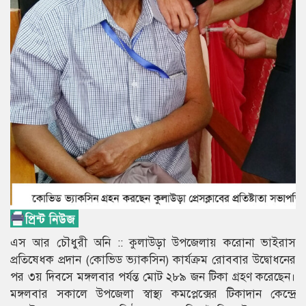
এস আর চৌধুরী অনি :: কুলাউড়া উপজেলায় করোনা ভাইরাস
প্রতিষেধক প্রদান (কোভিড ভ্যাকসিন) কার্যক্রম রোববার উদ্বোধনের
পর ৩য় দিবসে মঙ্গলবার পর্যন্ত মোট ২৮৯ জন টিকা গ্রহণ করেছেন।
মঙ্গলবার সকালে উপজেলা স্বাস্থ্য কমপ্লেক্সের টিকাদান কেন্দ্রে