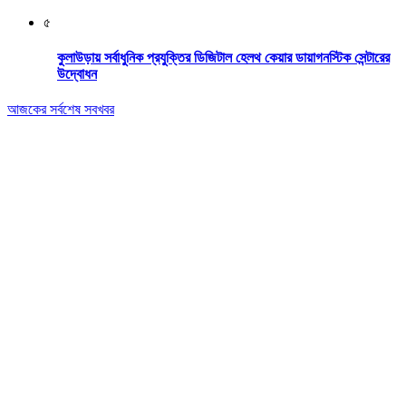
৫
কুলাউড়ায় সর্বাধুনিক প্রযুক্তির ডিজিটাল হেলথ কেয়ার ডায়াগনস্টিক সেন্টারের
উদ্বোধন
আজকের সর্বশেষ সবখবর