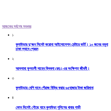
আজকের সর্বশেষ সবখবর
১
কুলাউড়ার দু’জন সিলেট করোনা আইসোলেশন সেন্টারে ভর্তি। ১০ জনের নমুনা
ঢাকা ল্যাবে প্রেরন
২
আল্লামা ফুলতলী সাহেব ক্বিবলা (রহ:) এর সংক্ষিপ্ত জীবনী।
৩
কুলাউড়ায় বেশি দামে পেঁয়াজ বিক্রি করায় ৬৫হাজার টাকা জরিমানা
৪
ফোন দিলেই পৌছে যাবে কুলাউড়া পুলিশের খাবার গাড়ী