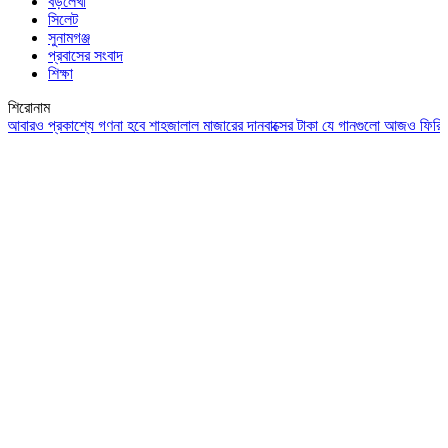
বড়লেখা
সিলেট
সুনামগঞ্জ
প্রবাসের সংবাদ
শিক্ষা
শিরোনাম
ারও প্রকাশ্যে গণনা হবে শাহজালাল মাজারের দানবাক্সের টাকা
যে গানগুলো আজও ফিরিয়ে নেয়