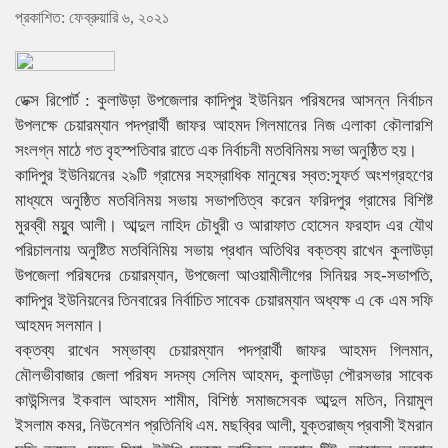
প্রকাশিত: ফেব্রুয়ারি ৬, ২০২১
ডেক্স রিপোর্ট : কুলাউড়া উপজেলার কাদিপুর ইউনিয়ন পরিষদের আসন্ন নির্বাচন
উপলক্ষে চেয়ারম্যান পদপ্রার্থী জাফর আহমদ গিলমানের নিজ এলাকা কৌলারশি
সংলগ্ন মাঠে গত বৃহস্পতিবার রাতে এক নির্বাচনী মতবিনিময় সভা অনুষ্ঠিত হয়।
কাদিপুর ইউনিয়নের ২৯টি গ্রামের সহস্রাধিক মানুষের স্বত:স্ফূর্ত অংশগ্রহণের
মাধ্যমে অনুষ্ঠিত মতবিনিময় সভায় সভাপতিত্ব করেন ফরিদপুর গ্রামের বিশিষ্ট
মুরব্বী ময়ুুব আলী। আব্দুল নাহিদ চৌধুরী ও আরাফাত হোসেন ফরহাদ এর যৌথ
পরিচালনায় অনুষ্টিত মতবিনিমিয় সভায় প্রধান অতিথির বক্তব্য রাখেন কুলাউড়া
উপজেলা পরিষদের চেয়ারম্যান, উপজেলা আওয়ামীলীগের সিনিয়র সহ-সভাপতি,
কাদিপুর ইউনিয়নের তিনবারের নির্বাচিত সাবেক চেয়ারম্যান অধ্যক্ষ এ কে এম সফি
আহমদ সলমান।
বক্তব্য রাখেন সম্ভাব্য চেয়ারম্যান পদপ্রার্থী জাফর আহমদ গিলমান,
মৌলভীবাজার জেলা পরিষদ সদস্য সেলিম আহমদ, কুলাউড়া পৌরসভার সাবেক
কাউন্সিলর ইকবাল আহমদ শামীম, বিশিষ্ঠ সমাজসেবক আব্দুল মতিন, নিয়ামুল
ইসলাম কমর, নিউনেশন প্রতিনিধি এম. মছব্বির আলী, যুক্তরাজ্য প্রবাসী ইমরান