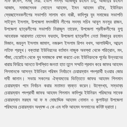
সফি রুমেল, সমছু মিয়া. ইউপি সদস্য আজিজুর রহমান টিটু, আজাদুর রহমান
আজাদ, সমাজসেবক সোহেল আহমদ, ইমন আহমদ রইছ, ইউনিয়ন
স্বেচ্ছাসেবকলীগের সভাপতি সালাম খান বাপ্পী, কাদিপুর যুব সমাজের সভাপতি
সাইফুল ইসলাম, উপজেলা মৎসজীবি লীগের সদস্য সচিব আবুল মনসুর রাজন,
উপজেলা ছাত্রলীগের সভাপতি নিয়াজুল তায়েফ, উপজেলা শ্রমীকলীগের যুগ্ম
আহবায়ক আরাফাত হোসেন ফরহাদ, উপজেলা ছাত্রলীগ নেতা মিজানুর রহমান
মিজান, জয়নুল ইসলাম জামাল, নজরুল ইসলাম রিপন বখস, আলাউদ্দীন, আব্দুল
লতিফ প্রমুখ। বক্তারা ইউনিয়নের বর্তমান নাজুক অবস্থা থেকে পরিত্রান, মদ,
গাঁজা, হেরোইন থেকে যুব সমাজকে রক্ষা করতে এবং ইউনিয়নকে পূর্বের উন্নয়নের
ধারায় ফিরিয়ে আনতে উপস্থিত জনতা হাত তুলে সম্মতি প্রদান করে জাফর আহমদ
গিলমানকে আসন্ন ইউনিয়ন পরিষদ নির্বাচনে চেয়ারম্যান পদপ্রার্থী হওয়ার জোর
দাবী জানান। সভায় সকলের ঐক্যমতের ভিত্তিতে জাফর আহমদ গিলমান
চেয়ারম্যান পদে নির্বাচন করার মতামত ব্যক্ত করেন। উল্লেখ্য, সম্ভাব্য
চেয়ারম্যান পদপ্রার্থী জাফর আহমদ গিলমান কাদিপুর ইউনিয়ন পরিষদের সাবেক
চেয়ারম্যান মরহুম আ ফ ম মোছাদ্দিক আহমদ নোমান ও কুলাউড়া উপজেলা
পরিষদের চেয়ারম্যান অধ্যক্ষ এ কে এম সফি আহমদ সলমানের কনিষ্ট ভ্রাতা।