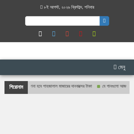
৮ই আগস্ট, ২০২৬ খ্রিস্টাব্দ
,
শনিবার
Search
for:
মেনু
রও প্রকাশ্যে গণনা হবে শাহজালাল মাজারের দানবাক্সের টাকা
যে গানগুলো আজও ফিরিয়ে নে
শিরোনাম