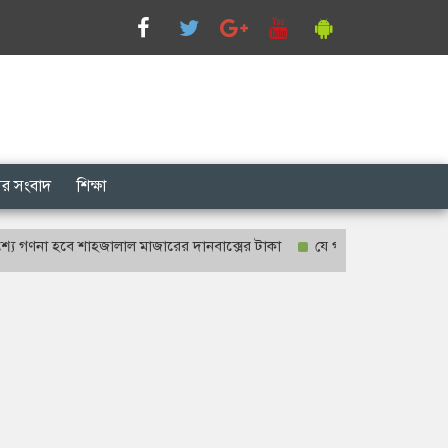
সের সংবাদ
শিক্ষা
 হবে শাহজালাল মাজারের দানবাক্সের টাকা
যে গানগুলো আজও ফিরিয়ে নেয় এন্