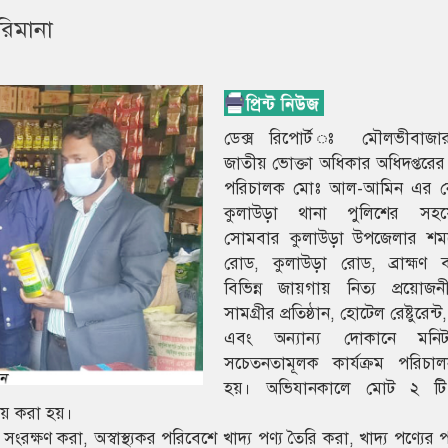
রিমানা
ডেক্স রিপোর্ট ঃ মৌলভীবাজা
জাতীয় ভোক্তা অধিকার অধিদপ্তরে
পরিচালক মোঃ আল-আমিন এর নেত
কুলাউড়া থানা পুলিশের সহয
সোমবার কুলাউড়া উপজেলার শম
রোড, কুলাউড়া রোড, ব্রাহ্মণ 
বিভিন্ন জায়গায় নিত্য প্রয়োজনী
সামগ্রীর প্রতিষ্ঠান, হোটেল রেষ্টুরেন্ট
এবং অন্যান্য দোকানে মনি
সচেতনতামূলক কার্যক্রম পরিচা
হয়। অভিযানকালে মোট ২ টি 
দায় করা হয়।
সংরক্ষণ করা, অস্বাস্থ্যকর পরিবেশে খাদ্য পণ্য তৈরি করা, খাদ্য পণ্যের 