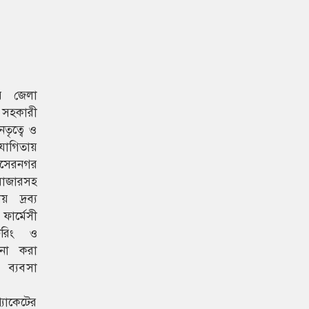
র জেলা
র সহকারী
ৃত্বে ও
োগিতায়
সেরনগর
বাজারসহ
য় দ্রব্য
, ফার্মেসী
টরিং ও
লনা করা
ব্যবসা
প্যাকেটের