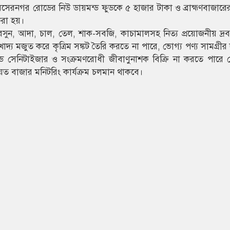
 শমসেরনগর রোডের নিউ ডায়মন্ড ফুডকে ৫ হাজার টাকা ও ব্রাহ্মণবাজা
করা হয়।
, আদা, চাল, তেল, শাক-সবজি, কাচামালসহ নিত্য প্রয়োজনীয় দ্রব্য
াতে খাদ্য মজুত করে কৃত্রিম সঙ্কট তৈরি করতে না পারে, ভোগ্য পণ্য সামগ্রী
 সেনিটাইজার ও সংক্রমণরোধী জীবাণুনাশক বিক্রি না করতে পারে সে
নিয়ত বাজার মনিটরিং কার্যক্রম চলমান থাকবে।