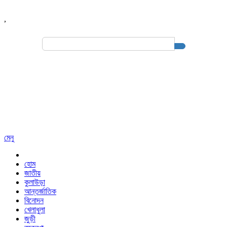
,
Search
for:
মেনু
হোম
জাতীয়
কুলাউড়া
আন্তর্জাতিক
বিনোদন
খেলাধুলা
জুড়ী