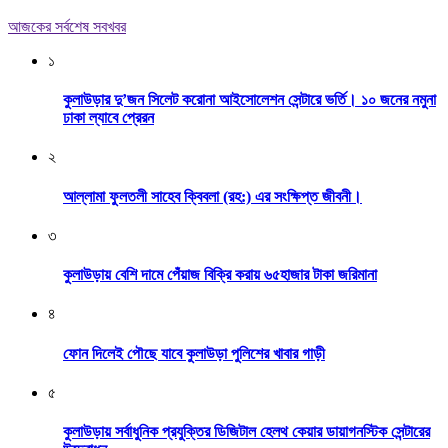
আজকের সর্বশেষ সবখবর
১
কুলাউড়ার দু’জন সিলেট করোনা আইসোলেশন সেন্টারে ভর্তি। ১০ জনের নমুনা
ঢাকা ল্যাবে প্রেরন
২
আল্লামা ফুলতলী সাহেব ক্বিবলা (রহ:) এর সংক্ষিপ্ত জীবনী।
৩
কুলাউড়ায় বেশি দামে পেঁয়াজ বিক্রি করায় ৬৫হাজার টাকা জরিমানা
৪
ফোন দিলেই পৌছে যাবে কুলাউড়া পুলিশের খাবার গাড়ী
৫
কুলাউড়ায় সর্বাধুনিক প্রযুক্তির ডিজিটাল হেলথ কেয়ার ডায়াগনস্টিক সেন্টারের