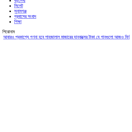
বড়লেখা
সিলেট
সুনামগঞ্জ
প্রবাসের সংবাদ
শিক্ষা
শিরোনাম
ও প্রকাশ্যে গণনা হবে শাহজালাল মাজারের দানবাক্সের টাকা
যে গানগুলো আজও ফিরিয়ে নেয় 