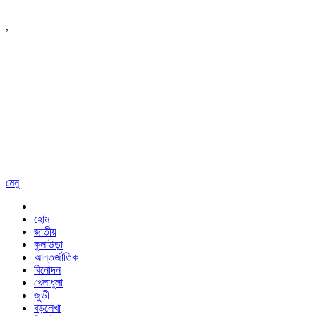
,
মেনু
হোম
জাতীয়
কুলাউড়া
আন্তর্জাতিক
বিনোদন
খেলাধুলা
জুড়ী
বড়লেখা