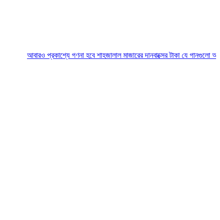
আবারও প্রকাশ্যে গণনা হবে শাহজালাল মাজারের দানবাক্সের টাকা
যে গানগুলো আজও ফিরিয়ে ন