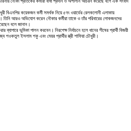
ী প্রচারনায় নৌকা প্রতিকের কর্মীরা বাধা প্রদান ও অশালীন আচরন করেছে বলে এক সংবাদ
 চৌধুরী বিএনপির কয়েকজন কর্মী সমর্থক নিয়ে ৫নং ওয়ার্ডের রেলকলোনী এলাকায়
করেন। তিনি আরও অভিযোগ করেন নৌকার কর্মীরা তাকে ও তাঁর পরিবারের লোকজনদের
 করেছেন বলে জানান।
্যাপারে ভূমিকা পালন করবেন। নিরপেক্ষ নির্বাচনে হলে ধানের শীষের প্রার্থী বিজয়ী
ওকতুল ইসলাম শকু এবং মেয়র প্রার্থীর স্ত্রী শাফিয়া চৌধুরী।