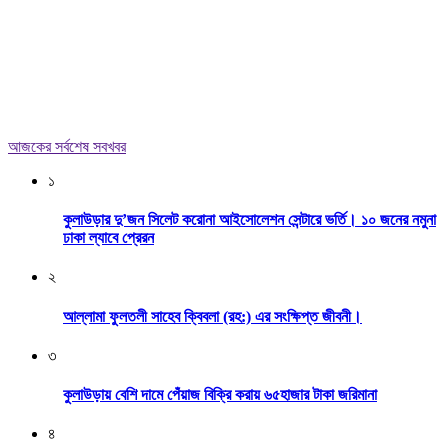
আজকের সর্বশেষ সবখবর
১
কুলাউড়ার দু’জন সিলেট করোনা আইসোলেশন সেন্টারে ভর্তি। ১০ জনের নমুনা
ঢাকা ল্যাবে প্রেরন
২
আল্লামা ফুলতলী সাহেব ক্বিবলা (রহ:) এর সংক্ষিপ্ত জীবনী।
৩
কুলাউড়ায় বেশি দামে পেঁয়াজ বিক্রি করায় ৬৫হাজার টাকা জরিমানা
৪