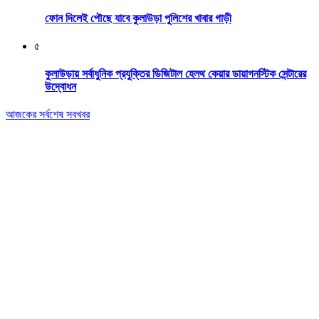
ফোন দিলেই পৌছে যাবে কুলাউড়া পুলিশের খাবার গাড়ী
৫
কুলাউড়ায় সর্বাধুনিক প্রযুক্তির ডিজিটাল হেলথ কেয়ার ডায়াগনস্টিক সেন্টারের
উদ্বোধন
আজকের সর্বশেষ সবখবর