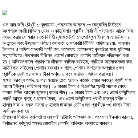
এস আর অনি চৌধুরী :: কুলাউড়া পৌরসভার আসন্ন ১৬ জানুয়ারির নির্বাচনে
অংশগ্রহণকারী বিভিন্ন মেয়র ও কাউন্সিলার প্রার্থীরা নির্বাচনী প্রচারণায় আচরণবিধি
লংঘন করায় সোমবার রাতে নির্বাহী ম্যাজিস্ট্রেট মো.আরিফুল ইসলাম এনডিসি এর
নেতৃত্বে এবং উপজেলা নির্বাচন কর্মকর্তা ও সহকারী রিটার্নিং অফিসার মো. আহসান
ইকবাল ও অফিস সহকারী কাজী মো. আনোয়ার হোসেনসহ কুলাউড়া থানা পুলিশের
সহযোগিতায় পৌরসভার বিভিন্ন ওয়ার্ডে মোবাইল কোর্টের অভিযান পরিচালনা করা
হয়। অভিযানকালে প্রচারণায় জীবন্ত প্রতিক ব্যবহার, প্রতিকে আলোকসজ্জা করা,
অতিরিক্ত সাইজের পোস্টার ব্যবহার ও গাছে পোস্টার লাগানোর অপরাধে ৫জন
প্রার্থীকে মোট ৩৪ হাজার টাকা অর্থদণ্ড করে জরিমানা আদায় করা হয়।
যাদের বিরুদ্ধে অর্থদণ্ড করা হয়েছে তারা হলেন- বর্তমান মেয়র স্বতন্ত্র প্রার্থী শফি
আলম ইউনুস (নারিকেল গাছ) ১০ হাজার টাকা ও বিএনপির প্রার্থী সাবেক মেয়র
কামাল উদ্দিন আহমদ জুনেদ (ধানের শীষ) ১০ হাজার টাকা এবং ২নং ওয়ার্ড কাউন্সিলার
প্রার্থী আব্দুল কুদ্দুছ ৪ হাজার টাকা, ৭নং ওয়ার্ড কাউন্সিলার প্রার্থী হারুনুর রশীদ ৫
হাজার টাকা ও বকস মান্না ৫ হাজার টাকাসহ মোট ৫জন প্রার্থীকে ৩৪ হাজার টাকা
অর্থদণ্ড করা হয়।
উপজেলা নির্বাচন কর্মকর্তা ও সহকারী রিটার্নিং অফিসার মো. আহসান ইকবাল জানান,
নির্বাচনের পূর্বমুহূর্ত পর্যন্ত মোবাইল কোর্টের অভিযান অব্যাহত থাকবে।