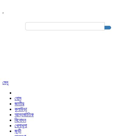
,
Search
for:
মেনু
হোম
জাতীয়
কুলাউড়া
আন্তর্জাতিক
বিনোদন
খেলাধুলা
জুড়ী