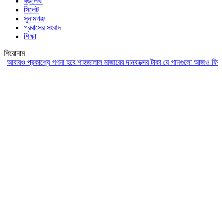
বড়লেখা
সিলেট
সুনামগঞ্জ
প্রবাসের সংবাদ
শিক্ষা
শিরোনাম
রও প্রকাশ্যে গণনা হবে শাহজালাল মাজারের দানবাক্সের টাকা
যে গানগুলো আজও ফিরিয়ে নেয়