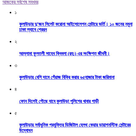
আজকের সর্বশেষ সবখবর
১
কুলাউড়ার দু’জন সিলেট করোনা আইসোলেশন সেন্টারে ভর্তি। ১০ জনের নমুনা
ঢাকা ল্যাবে প্রেরন
২
আল্লামা ফুলতলী সাহেব ক্বিবলা (রহ:) এর সংক্ষিপ্ত জীবনী।
৩
কুলাউড়ায় বেশি দামে পেঁয়াজ বিক্রি করায় ৬৫হাজার টাকা জরিমানা
৪
ফোন দিলেই পৌছে যাবে কুলাউড়া পুলিশের খাবার গাড়ী
৫
কুলাউড়ায় সর্বাধুনিক প্রযুক্তির ডিজিটাল হেলথ কেয়ার ডায়াগনস্টিক সেন্টারের
উদ্বোধন