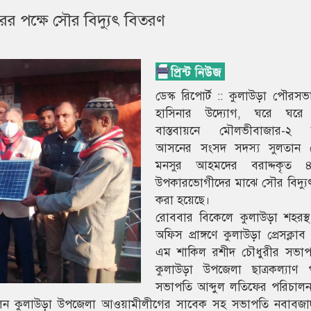
র পক্ষে সৌর বিদ্যুৎ বিতরণ
ডেস্ক রিপোর্ট :: কুলাউড়া পৌরস
হাসিনার উদ্যোগ, ঘরে ঘরে ব
বাস্তবায়নে মৌলভীবাজার-২ ক
আসনের সংসদ সদস্য সুলতান ম
মনসুর আহমদের বরাদ্দকৃত
উপকারভোগীদের মাঝে সৌর বিদ্যু
করা হয়েছে।
রোববার বিকেলে কুলাউড়া শহরস্
অফিস প্রাঙ্গণে কুলাউড়া প্রেসক্লা
এম শাকিল রশীদ চৌধুরীর সভাপত
কুলাউড়া উপজেলা ছাত্রকল্যাণ 
সভাপতি আব্দুল লতিফের পরিচাল
ত ছিলেন কুলাউড়া উপজেলা আওয়ামীলীগের সাবেক সহ সভাপতি নবাবজ