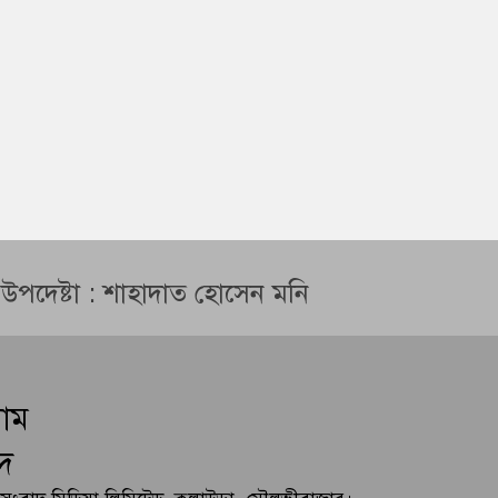
ন উপদেষ্টা : শাহাদাত হোসেন মনি
লাম
দ