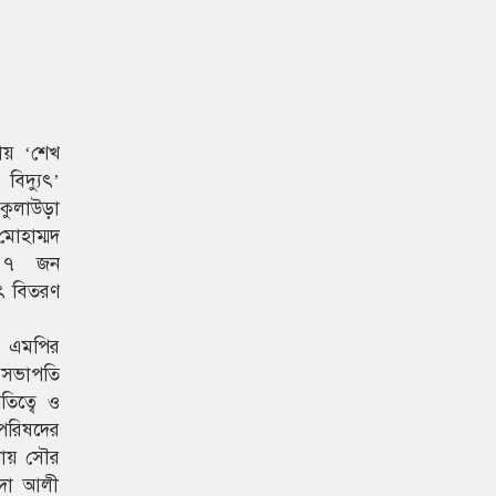
ভায় ‘শেখ
িদ্যুৎ’
ুলাউড়া
োহাম্মদ
 ৪৭ জন
ৎ বিতরণ
থ এমপির
ব সভাপতি
িত্বে ও
পরিষদের
নায় সৌর
াদা আলী