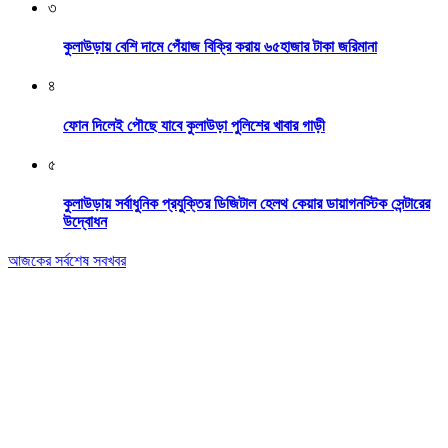
৩
কুলাউড়ায় বেশি দামে পেঁয়াজ বিক্রি করায় ৬৫হাজার টাকা জরিমানা
৪
ফোন দিলেই পৌছে যাবে কুলাউড়া পুলিশের খাবার গাড়ী
৫
কুলাউড়ায় সর্বাধুনিক প্রযুক্তির ডিজিটাল হেলথ কেয়ার ডায়াগনস্টিক সেন্টারের
উদ্বোধন
আজকের সর্বশেষ সবখবর