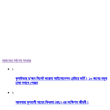
আজকের সর্বশেষ সবখবর
১
কুলাউড়ার দু’জন সিলেট করোনা আইসোলেশন সেন্টারে ভর্তি। ১০ জনের নমুনা
ঢাকা ল্যাবে প্রেরন
২
আল্লামা ফুলতলী সাহেব ক্বিবলা (রহ:) এর সংক্ষিপ্ত জীবনী।