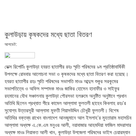
কুলাউড়ায় কৃষকদের মধ্যে ছাতা বিতরণ
আপডেট:
ডেক্স রিপোর্টঃ কুলাউড়া হযরত ছাতাপীর রহঃ স্মৃতি পরিষদের ৯ম প্রতিষ্ঠাবার্ষিকী
উপলক্ষে রোববার আলোচনা সভা ও কৃষকদের মধ্যে ছাতা বিতরণ করা হয়েছে।
হযরত ছাতাপীর রহঃ স্মৃতি পরিষদের সভাপতি মাওঃ আব্দুস শুকুর সরকুমের
সভাপতিত্বে ও অফিস সম্পাদক মাওঃ জাকির হোসেন হানাফীর ও সাইফুর
রহমানের যৌথ সঞ্চালনায় কুলাউড়া পৌরসভা হলরুমে অনুষ্টিত অনুষ্টানে প্রধান
অতিথি ছিলেন প্রখ্যাত পীরে কামেল আল্লামা ফুলতলী ছাহেব কিবলাহ রহঃ’র
সুযোগ্য উত্তরসূরী আল্লামা মুফতী গিয়াসউদ্দিন চৌধুরী ফুলতলী। বিশেষ
অতিথির বক্তব্য রাখেন বাংলাদেশ আনজুমানে আল ইসলাহ’র মুহতারাম মহাসচিব
আল্লামা অধ্যক্ষ এ.কে.এম মনুওর আলী, নয়াবাজার আহমদিয়া ফাজিল মাদরাসার
অধ্যক্ষ মাওঃ লিয়াকত আলী খান, কুলাউড়া উপজেলা পরিষদের ভাইস চেয়ারম্যান