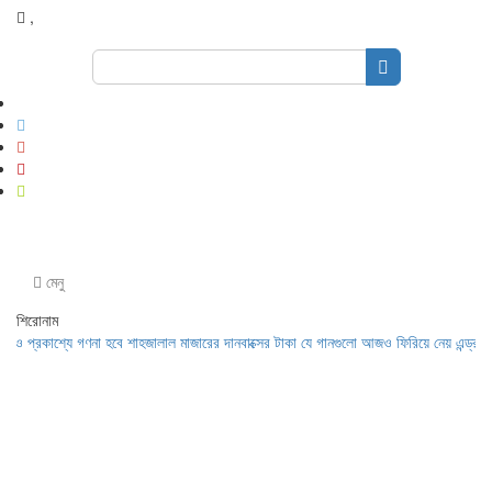
,
Search
for:
মেনু
শিরোনাম
রকাশ্যে গণনা হবে শাহজালাল মাজারের দানবাক্সের টাকা
যে গানগুলো আজও ফিরিয়ে নেয় এন্ড্রু কিশোর