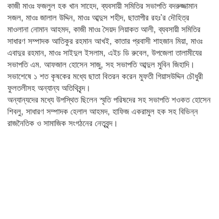
কাজী মাওঃ ফজলুল হক খান সাহেদ, ব্যবসায়ী সমিতির সভাপতি বদরুজ্জামান
সজল, মাওঃ জালাল উদ্দিন, মাওঃ আব্দুস শহীদ, ছাতাপীর রহঃ’র দৌহিত্র
মাওলানা নোমান আহমদ, কাজী মাওঃ সৈয়দ লিয়াকত আলী, ব্যবসায়ী সমিতির
সাধারণ সম্পাদক আতিকুর রহমান আখই, কাতার প্রবাসী শাহজান মিয়া, মাওঃ
এবাদুর রহমান, মাওঃ সাইদুল ইসলাম, এইচ ডি রুবেল, উপজেলা তালামীযের
সভাপতি এম. আফজাল হোসেন সাজু, সহ সভাপতি আব্দুল মুবিন জিহাদি।
সভাশেষে ১ শত কৃষকের মধ্যে ছাতা বিতরন করেন মুফতী গিয়াসউদ্দিন চৌধুরী
ফুলতলীসহ অন্যান্য অতিথিবৃন্দ।
অন্যান্যদের মধ্যে উপস্থিত ছিলেন স্মৃতি পরিষদের সহ সভাপতি শওকত হোসেন
শিবলু, সাধারণ সম্পাদক হেলাল আহমদ, হাফিজ একরামুল হক সহ বিভিন্ন
রাজনৈতিক ও সামাজিক সংগঠনের নেতৃবৃন্দ।