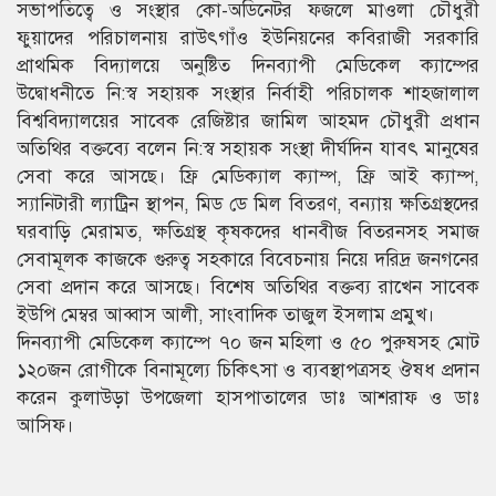
সভাপতিত্বে ও সংস্থার কো-অডিনেটর ফজলে মাওলা চৌধুরী
ফুয়াদের পরিচালনায় রাউৎগাঁও ইউনিয়নের কবিরাজী সরকারি
প্রাথমিক বিদ্যালয়ে অনুষ্টিত দিনব্যাপী মেডিকেল ক্যাম্পের
উদ্বোধনীতে নি:স্ব সহায়ক সংস্থার নির্বাহী পরিচালক শাহজালাল
বিশ্ববিদ্যালয়ের সাবেক রেজিষ্টার জামিল আহমদ চৌধুরী প্রধান
অতিথির বক্তব্যে বলেন নি:স্ব সহায়ক সংস্থা দীর্ঘদিন যাবৎ মানুষের
সেবা করে আসছে। ফ্রি মেডিক্যাল ক্যাম্প, ফ্রি আই ক্যাম্প,
স্যানিটারী ল্যাট্রিন স্থাপন, মিড ডে মিল বিতরণ, বন্যায় ক্ষতিগ্রস্থদের
ঘরবাড়ি মেরামত, ক্ষতিগ্রস্থ কৃষকদের ধানবীজ বিতরনসহ সমাজ
সেবামূলক কাজকে গুরুত্ব সহকারে বিবেচনায় নিয়ে দরিদ্র জনগনের
সেবা প্রদান করে আসছে। বিশেষ অতিথির বক্তব্য রাখেন সাবেক
ইউপি মেম্বর আব্বাস আলী, সাংবাদিক তাজুল ইসলাম প্রমুখ।
দিনব্যাপী মেডিকেল ক্যাম্পে ৭০ জন মহিলা ও ৫০ পুরুষসহ মোট
১২০জন রোগীকে বিনামূল্যে চিকিৎসা ও ব্যবস্থাপত্রসহ ঔষধ প্রদান
করেন কুলাউড়া উপজেলা হাসপাতালের ডাঃ আশরাফ ও ডাঃ
আসিফ।