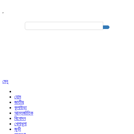
,
Search
for:
মেনু
হোম
জাতীয়
কুলাউড়া
আন্তর্জাতিক
বিনোদন
খেলাধুলা
জুড়ী