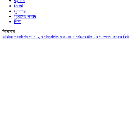
বড়লেখা
সিলেট
সুনামগঞ্জ
প্রবাসের সংবাদ
শিক্ষা
শিরোনাম
ও প্রকাশ্যে গণনা হবে শাহজালাল মাজারের দানবাক্সের টাকা
যে গানগুলো আজও ফিরিয়ে নেয় এ