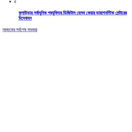
৫
কুলাউড়ায় সর্বাধুনিক প্রযুক্তির ডিজিটাল হেলথ কেয়ার ডায়াগনস্টিক সেন্টারের
উদ্বোধন
আজকের সর্বশেষ সবখবর