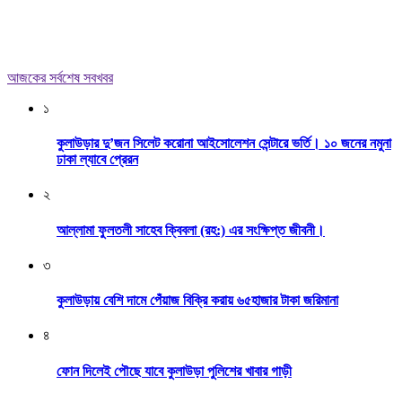
আজকের সর্বশেষ সবখবর
১
কুলাউড়ার দু’জন সিলেট করোনা আইসোলেশন সেন্টারে ভর্তি। ১০ জনের নমুনা
ঢাকা ল্যাবে প্রেরন
২
আল্লামা ফুলতলী সাহেব ক্বিবলা (রহ:) এর সংক্ষিপ্ত জীবনী।
৩
কুলাউড়ায় বেশি দামে পেঁয়াজ বিক্রি করায় ৬৫হাজার টাকা জরিমানা
৪
ফোন দিলেই পৌছে যাবে কুলাউড়া পুলিশের খাবার গাড়ী