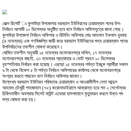
ডেক্স রিপোর্ট ঃ কুলাউড়া উপজেলার বরমচাল ইউনিয়নের চেয়ারম্যান পদের উপ-
নির্বাচন আগামী ১০ ডিসেম্বর অনুষ্টিত হবে বলে নির্বাচন অফিসসুত্রে জানা গেছে।
কুলাউড়া উপজেলা নির্বাচন অফিসার ও রিটানিং অফিসার মোঃ আহসান ইকবাল বুধবার
(৪ নভেম্বর) এক গণবিজ্ঞপ্তি জারী করে বরমচাল ইউনিয়নের শুন্য চেয়ারম্যান পদের
উপনির্বাচনের তফশীল ঘোষনা করেছেন।
ঘোষিত তফশীল অনুযায়ী ১৫ নভেম্বর মনোনয়নপত্র দাখিল, ১৭ নভেম্বর
মনোনয়নপত্র বাছাই, ২৩ নভেম্বর প্রত্যাহার ও ভোট গ্রহন ১০ ডিসেম্বর
বৃহস্পতিবার নির্ধারন করা হয়েছে। এছাড়া ১৫ নভেম্বর পর্যন্ত ইচ্ছুক প্রার্থীরা সকাল
৯ টা থেকে বিকেল ৫ টা পর্যন্ত নির্বাচন অফিসারের কার্যালয় থেকে মনোনয়নপত্র
সংগ্রহ করতে পারবেন বলে নির্বাচন অফিসার জানান।
উল্লেখ্য বরমচাল ইউনিয়ন পরিষদের চেয়ারম্যান ও আওয়ামীলীগ নেতা আব্দুল
আহবাব চৌধুরী শাহজাহান (৭৮) করোনাভাইরাসে আক্রান্ত হয়ে গত ২ সেপ্টেম্বর
চিকিৎসাধীন অবস্থায় সিলেট মাউন্ট এডোরা হাসপাতালে মৃত্যুবরন করলে উক্ত পদ
শুন্য ঘোষনা করা হয়।