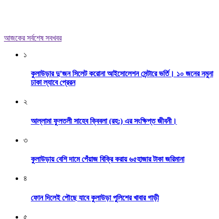
আজকের সর্বশেষ সবখবর
১
কুলাউড়ার দু’জন সিলেট করোনা আইসোলেশন সেন্টারে ভর্তি। ১০ জনের নমুনা
ঢাকা ল্যাবে প্রেরন
২
আল্লামা ফুলতলী সাহেব ক্বিবলা (রহ:) এর সংক্ষিপ্ত জীবনী।
৩
কুলাউড়ায় বেশি দামে পেঁয়াজ বিক্রি করায় ৬৫হাজার টাকা জরিমানা
৪
ফোন দিলেই পৌছে যাবে কুলাউড়া পুলিশের খাবার গাড়ী
৫