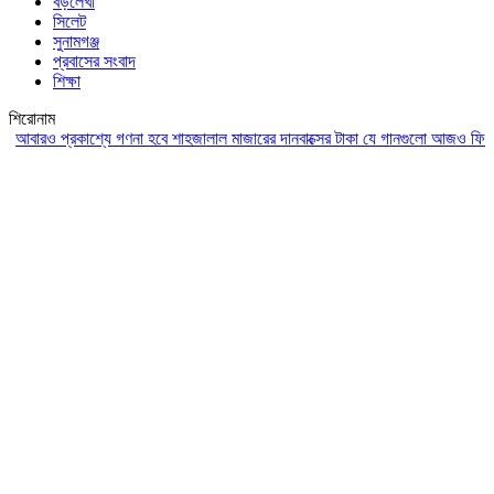
বড়লেখা
সিলেট
সুনামগঞ্জ
প্রবাসের সংবাদ
শিক্ষা
শিরোনাম
রও প্রকাশ্যে গণনা হবে শাহজালাল মাজারের দানবাক্সের টাকা
যে গানগুলো আজও ফিরিয়ে নেয়