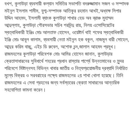
বখশ, কুলাউড়া ব্যবসায়ী কল্যান সমিতির সভাপতি বদরুজ্জামান সজল ও সম্পাদক
মইনুল ইসলাম শামীম, যুগ্ম-সম্পাদক আতিকুর রহমান আখই,অধ্যক্ষ সিপার
উদ্দিন আহমদ, ইসলামী ব্যাংক কুলাউড়া শাখার হেড অব ব্রাঞ্চ মুহাম্মদ
আব্দুল্লাহ, কুলাউড়া পৌরসভার সচিব শরদিন্দু রায়, নিলয় এসোসিয়েটের
স্বত্বাধিকারী ইঞ্জিঃ মোঃ আলতাফ হোসেন, ওয়েষ্টার্ন থাই শফের স্বত্বাধিকারী
ইঞ্জি মোঃ আবুল কালাম, ব্যবসায়ী নেতা মইনুল হক বকুল, নাজমুল বারী সোহেল,
আব্দুর করিম বাচ্চু, এইচ ডি রুবেল, অশোক চন্দ,জালাল আহমদ প্রমুখ।
রাজমহলের কুলাউড়া পরিবেশক মোঃ আমির হোসেন জানান, কুলাউড়ার
ক্রেতাসাধারনের সুবিধার্থে শহরের প্রধান রাস্তার পার্শ্বে উন্নতমানের ও সুন্দর
পরিবেশে মিষ্টান্নসহ বিভিন্ন খাবার জাতীয় ও নিত্যপ্রয়োজনীয় দ্রব্যাদি নির্ধারিত
মুল্যে বিক্রয় ও সরবরাহের লক্ষ্যে রাজমহলের ২য় শাখা খোলা হয়েছে। তিনি
রাজমহলের এ সেবা গ্রহনের জন্য সর্বস্তরের ক্রেতা সাধারনের আন্তরিক
সহযোগিতা কামনা করেন।