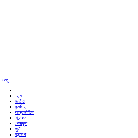
,
মেনু
হোম
জাতীয়
কুলাউড়া
আন্তর্জাতিক
বিনোদন
খেলাধুলা
জুড়ী
বড়লেখা