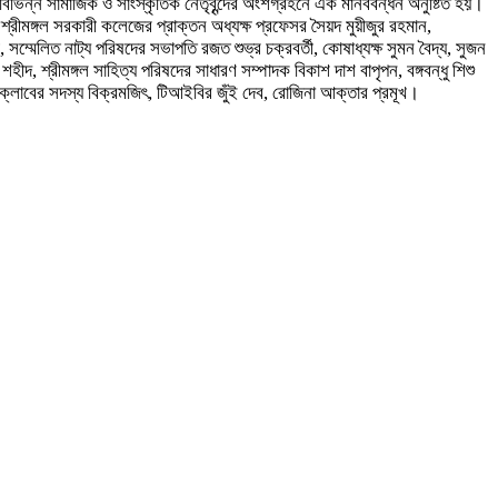
ে বিভিন্ন সামাজিক ও সাংস্কৃতিক নেতৃবৃন্দের অংশগ্রহনে এক মানববন্ধন অনুষ্টিত হয়।
 শ্রীমঙ্গল সরকারী কলেজের প্রাক্তন অধ্যক্ষ প্রফেসর সৈয়দ মুয়ীজুর রহমান,
 সম্মেলিত নাট্য পরিষদের সভাপতি রজত শুভ্র চক্রবর্তী, কোষাধ্যক্ষ সুমন বৈদ্য, সুজন
দ, শ্রীমঙ্গল সাহিত্য পরিষদের সাধারণ সম্পাদক বিকাশ দাশ বাপৃপন, বঙ্গবন্ধু শিশু
সক্লাবের সদস্য বিক্রমজিৎ, টিআইবির জুঁই দেব, রোজিনা আক্তার প্রমূখ।