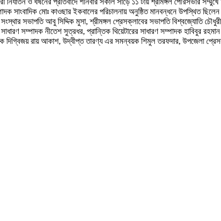
রী নির্যাতন ও ধর্ষনের প্রতিবাদে শনিবার সকাল সাড়ে ১১ টায় শ্রীমঙ্গল পৌরসভার সম্মুখ
সম্পাদক সাংবাদিক মোঃ কাওছার ইকবালের পরিচালনায় অনুষ্ঠিত মানবন্ধনে উপস্থিত ছিলেন
ংস্থার সভাপতি আবু সিদ্দিক মুসা, শ্রীমঙ্গল প্রেসক্লাবের সভাপতি বিশ্বজ্যোতি চৌধুরী,
ধারণ সম্পাদক নীতেশ সুত্রধর, প্রান্তিক থিয়েটারের সাধারণ সম্পাদক হাবিবুর রহমান শহী
পাদক দিগ্বিজয় রায় আকাশ, উদ্বীপ্ত তারণ্য এর সমন্বয়ক শিমুল তরফদার, উপজেলা প্রে