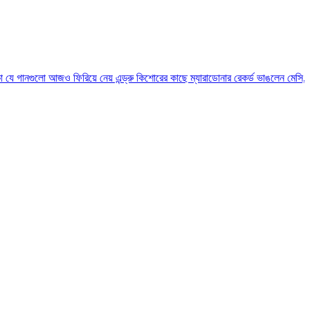
লো আজও ফিরিয়ে নেয় এন্ড্রু কিশোরের কাছে
ম্যারাডোনার রেকর্ড ভাঙলেন মেসি, আরও যত কী