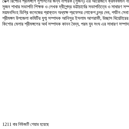
ডেক্স রিপোর্টঃ শ্রীমঙ্গলে সুশাসনের জন্য নাগরিক (সুজন) এর আয়োজনে ক্রমবর্ধমান না
সুজন শাখার সভাপতি শিক্ষক ও লেখক দ্বীপেন্দ্র ভট্টাচার্যের সভাপতিত্বে ও সাধারণ 
ময়মনসিংহ ডিগ্রি কলেজের প্রাক্তন অধ্যক্ষ প্রফেসর লোকেশ চন্দ্র দেব, পর্যটন সেবা স
শ্রীমঙ্গল উপজেলা কমিটির যুগ্ম সম্পাদক আনিসুর ইসলাম আশরাফী, উচ্ছাস থিয়েটারের সা
কিশোর মেলার শ্রীমঙ্গলের অর্থ সম্পাদক কানন বৈদ্য, পরম যুব সংঘ এর সাধারণ সম্
1211 বার নিউজটি শেয়ার হয়েছে