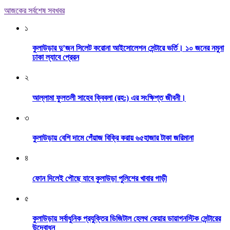
আজকের সর্বশেষ সবখবর
১
কুলাউড়ার দু’জন সিলেট করোনা আইসোলেশন সেন্টারে ভর্তি। ১০ জনের নমুনা
ঢাকা ল্যাবে প্রেরন
২
আল্লামা ফুলতলী সাহেব ক্বিবলা (রহ:) এর সংক্ষিপ্ত জীবনী।
৩
কুলাউড়ায় বেশি দামে পেঁয়াজ বিক্রি করায় ৬৫হাজার টাকা জরিমানা
৪
ফোন দিলেই পৌছে যাবে কুলাউড়া পুলিশের খাবার গাড়ী
৫
কুলাউড়ায় সর্বাধুনিক প্রযুক্তির ডিজিটাল হেলথ কেয়ার ডায়াগনস্টিক সেন্টারের
উদ্বোধন