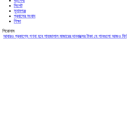
বড়লেখা
সিলেট
সুনামগঞ্জ
প্রবাসের সংবাদ
শিক্ষা
শিরোনাম
রও প্রকাশ্যে গণনা হবে শাহজালাল মাজারের দানবাক্সের টাকা
যে গানগুলো আজও ফিরিয়ে নেয় 