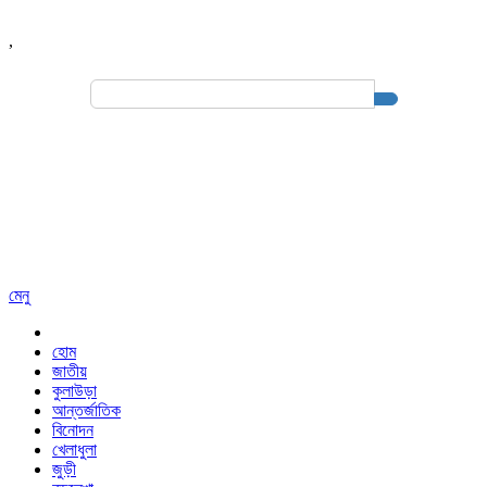
,
Search
for:
মেনু
হোম
জাতীয়
কুলাউড়া
আন্তর্জাতিক
বিনোদন
খেলাধুলা
জুড়ী