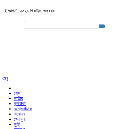
৭ই আগস্ট, ২০২৬ খ্রিস্টাব্দ
,
শুক্রবার
Search
for:
মেনু
হোম
জাতীয়
কুলাউড়া
আন্তর্জাতিক
বিনোদন
খেলাধুলা
জুড়ী