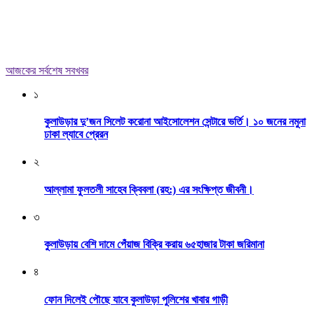
আজকের সর্বশেষ সবখবর
১
কুলাউড়ার দু’জন সিলেট করোনা আইসোলেশন সেন্টারে ভর্তি। ১০ জনের নমুনা
ঢাকা ল্যাবে প্রেরন
২
আল্লামা ফুলতলী সাহেব ক্বিবলা (রহ:) এর সংক্ষিপ্ত জীবনী।
৩
কুলাউড়ায় বেশি দামে পেঁয়াজ বিক্রি করায় ৬৫হাজার টাকা জরিমানা
৪
ফোন দিলেই পৌছে যাবে কুলাউড়া পুলিশের খাবার গাড়ী