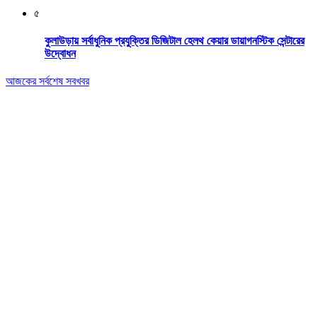
৫
কুলাউড়ায় সর্বাধুনিক প্রযুক্তির ডিজিটাল হেলথ কেয়ার ডায়াগনস্টিক সেন্টারের
উদ্বোধন
আজকের সর্বশেষ সবখবর