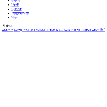
বড়লেখা
সিলেট
সুনামগঞ্জ
প্রবাসের সংবাদ
শিক্ষা
শিরোনাম
ও প্রকাশ্যে গণনা হবে শাহজালাল মাজারের দানবাক্সের টাকা
যে গানগুলো আজও ফিরিয়ে নেয় এ