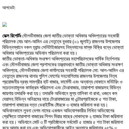
আপডেট:
ডেক্স রিপোর্টঃ
মৌলভীবাজার জেলা জাতীয় ভোক্তা অধিকার অধিদপ্তরের সহকারী
পরিচালক মোঃ আল-আমিন এর নেতৃত্বে বুধবার (০১ জুলাই) রাজনগর উপজেলার
বিভিন্নস্থানে নকল হ্যান্ড সেনিটাইজারসহ নিম্নমানের মাস্ক বিক্রি বন্ধে ভোক্তা
অধিকার অধিদপ্তরের অভিযান পরিচালনা করা হয়।
জাতীয় ভোক্তা-অধিকার সংরক্ষণ অধিদপ্তরের মহাপরিচালকের সার্বিক নির্দেশনায়
এবং মৌলভীবাজার জেলা প্রশাসকের তত্ত্বাবধানে জাতীয় ভোক্তা অধিকার সংরক্ষণ
অধিদপ্তর, মৌলভীবাজার জেলা কার্যালয়ের সহকারী পরিচালক মো: আল-আমিন এর
নেতৃত্বে রাজনগর থানার পুলিশ ফোর্সের সহযোগিতায় রাজনগর উপজেলার নিত্য
প্রয়োজনীয় দ্রব্য সামগ্রীর হাট বাজার, ফার্মেসী এবং অন্যান্য দোকানে মনিটরিং ও
সচেতনতামূলক কার্যক্রম পরিচালনা এবং টেংরাবাজার, তারাপাশা বাজারসহ বিভিন্ন
জায়গায় তদারকি করা হয়। তদারকি অভিযানে মূল্য তালিকা না রাখা, ওজনে কম
দেয়াসহ বিভিন্ন অনিয়মের দায়ে টেংরাবাজারের মা এন্টারপ্রাইজকে ৫ শত টাকা,
তারাপাশা বাজারের দত্ত ভেরাইটিজ ষ্টোরকে ৩ হাজার জরিমানা করা হয়।
অভিযানকালে লুবনা বেগম নামের একজন অভিযোগকারীর লিখিত অভিযোগের
প্রেক্ষিতে তারাপাশা বাজারের শিপন মিয়ার মাছের দোকানকে ২ হাজার টাকা জরিমানা
করা হয়। অভিযানে মোট ৩ টি প্রতিষ্ঠানকে সর্বমোট ৫ হাজার ৫ শত টাকা জরিমানা
করে আদায় করা হয় এবং অভিযোগকারীকে আইন অনুসারে জরিমানার ২৫% =