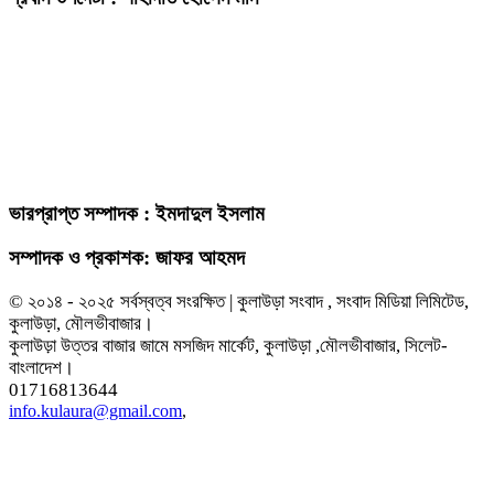
ভারপ্রাপ্ত সম্পাদক : ইমদাদুল ইসলাম
সম্পাদক ও প্রকাশক: জাফর আহমদ
© ২০১৪ - ২০২৫ সর্বস্বত্ব সংরক্ষিত | কুলাউড়া সংবাদ , সংবাদ মিডিয়া লিমিটেড,
কুলাউড়া, মৌলভীবাজার।
কুলাউড়া উত্তর বাজার জামে মসজিদ মার্কেট, কুলাউড়া ,মৌলভীবাজার, সিলেট-
বাংলাদেশ।
01716813644
info.kulaura@gmail.com
,
এই ওয়েবসাইটের কোনো লেখা বা ছবি অনুমতি ছাড়া নকল করা বা অন্য কোথাও প্রকাশ
করা সম্পূর্ণ বেআইনি। সর্বসত্ব ® Kulaura Songbad কর্তৃক সংরক্ষিত।