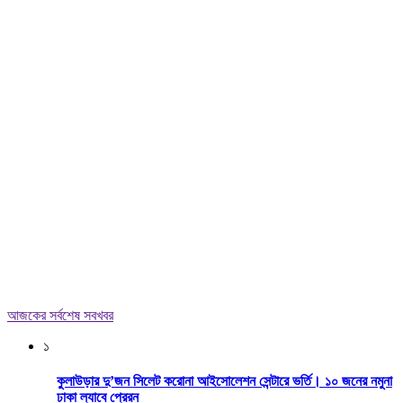
আজকের সর্বশেষ সবখবর
১
কুলাউড়ার দু’জন সিলেট করোনা আইসোলেশন সেন্টারে ভর্তি। ১০ জনের নমুনা
ঢাকা ল্যাবে প্রেরন