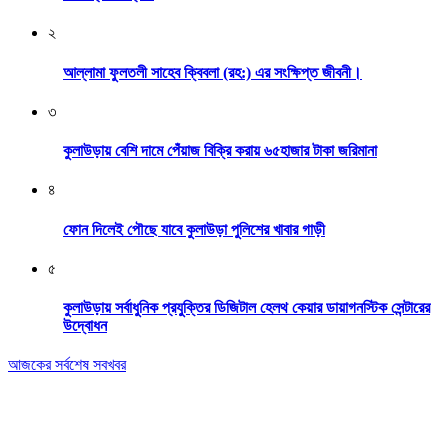
২
আল্লামা ফুলতলী সাহেব ক্বিবলা (রহ:) এর সংক্ষিপ্ত জীবনী।
৩
কুলাউড়ায় বেশি দামে পেঁয়াজ বিক্রি করায় ৬৫হাজার টাকা জরিমানা
৪
ফোন দিলেই পৌছে যাবে কুলাউড়া পুলিশের খাবার গাড়ী
৫
কুলাউড়ায় সর্বাধুনিক প্রযুক্তির ডিজিটাল হেলথ কেয়ার ডায়াগনস্টিক সেন্টারের
উদ্বোধন
আজকের সর্বশেষ সবখবর