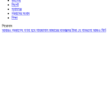
বড়লেখা
সিলেট
সুনামগঞ্জ
প্রবাসের সংবাদ
শিক্ষা
শিরোনাম
ও প্রকাশ্যে গণনা হবে শাহজালাল মাজারের দানবাক্সের টাকা
যে গানগুলো আজও ফিরিয়ে নেয় এ