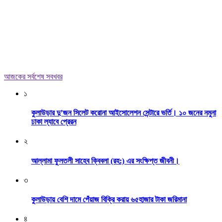
আজকের সর্বশেষ সবখবর
১
কুলাউড়ার দু’জন সিলেট করোনা আইসোলেশন সেন্টারে ভর্তি। ১০ জনের নমুনা
ঢাকা ল্যাবে প্রেরন
২
আল্লামা ফুলতলী সাহেব ক্বিবলা (রহ:) এর সংক্ষিপ্ত জীবনী।
৩
কুলাউড়ায় বেশি দামে পেঁয়াজ বিক্রি করায় ৬৫হাজার টাকা জরিমানা
৪