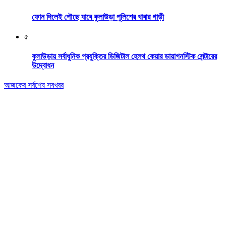
ফোন দিলেই পৌছে যাবে কুলাউড়া পুলিশের খাবার গাড়ী
৫
কুলাউড়ায় সর্বাধুনিক প্রযুক্তির ডিজিটাল হেলথ কেয়ার ডায়াগনস্টিক সেন্টারের
উদ্বোধন
আজকের সর্বশেষ সবখবর