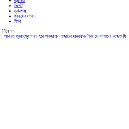
বড়লেখা
সিলেট
সুনামগঞ্জ
প্রবাসের সংবাদ
শিক্ষা
শিরোনাম
রও প্রকাশ্যে গণনা হবে শাহজালাল মাজারের দানবাক্সের টাকা
যে গানগুলো আজও ফিরিয়ে নেয় 