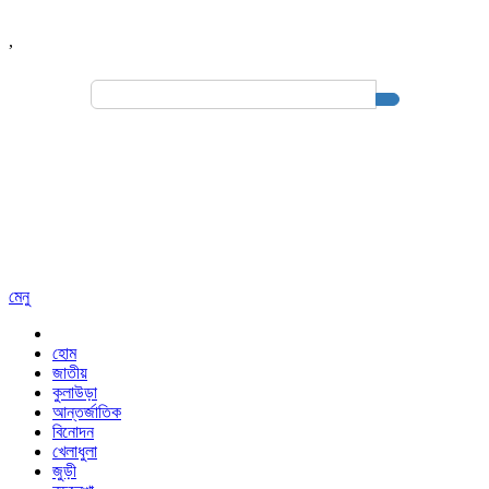
,
Search
for:
মেনু
হোম
জাতীয়
কুলাউড়া
আন্তর্জাতিক
বিনোদন
খেলাধুলা
জুড়ী