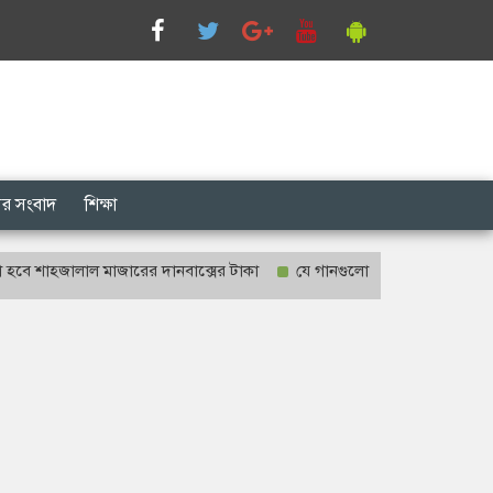
সের সংবাদ
শিক্ষা
হজালাল মাজারের দানবাক্সের টাকা
যে গানগুলো আজও ফিরিয়ে নেয় এন্ড্রু ক