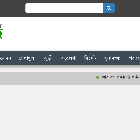
Search
for:
িনোদন
খেলাধুলা
জুড়ী
বড়লেখা
সিলেট
সুনামগঞ্জ
প্রবা
আবারও প্রকাশ্যে গণনা হবে শা