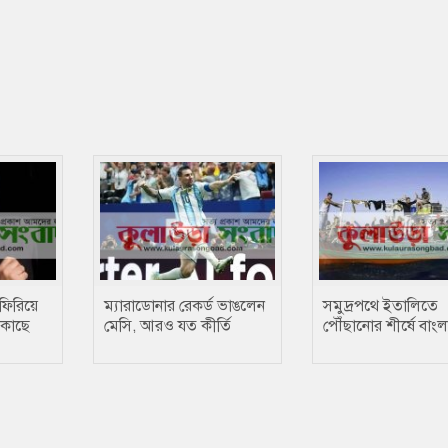
ফিরিয়ে
ম্যারাডোনার রেকর্ড ভাঙলেন
সমুদ্রপথে ইতালিতে
 কাছে
মেসি, আরও যত কীর্তি
পৌঁছানোর শীর্ষে বাং
অভিবাসীরা