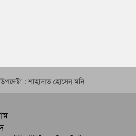
ন উপদেষ্টা : শাহাদাত হোসেন মনি
লাম
দ