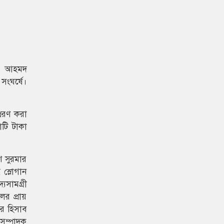
িম আহমদ
সংঘর্ষে।
রেরণ করা
োটি টাকা
ণ সুরমার
 স্লোগান
যসামগ্রী
র প্রায়
ার হিসাব
 সম্পাদক