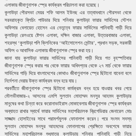
এলাকায় জীবাণুনাশক স্প্রে কার্যক্রম পরিচালনা করা হয়েছে।
কুলাউড়া পৌরসভা মেয়র শফি আলম ইউনছ এর তত্বাবধানে পৌরসভা থেকে
সরবরাহকৃত ব্লিচিং পাউডার দিয়ে শনিবার কুলাউড়া ফায়ার সার্ভিসের স্টেশন
অফিসার বেলায়েত হোসেন এর নেতৃত্বে ফায়ার সার্ভিসের পানিবাহী গাড়ী দিয়ে
কুলাউড়া রেলওয়ে ষ্টেশন এলাকা, দক্ষিন বাজার এলাকা, উত্তরবাজার এলাকা,
শহরস্থ ‘কুলাউড়া পলি ক্লিনিকের ‘আইসোলেশন সেন্টার’, প্রধান সড়ক, সরকারী
অফিস ও আবাসিক এলাকায় জীবাণুনাশক স্প্রে করা হয়।
জানা যায় কুলাউড়া ফায়ার সার্ভিসের পানিবাহী গাড়ী দিয়ে গত বৃহস্পতিবার
জীবাণুনাশক স্প্রে করার পর থেকে ফায়ার অধিদপ্তর থেকে ২৭ মার্চ থেকে ফায়ার
সার্ভিসের গাড়ি দিয়ে বাংলাদেশের কোথাও জীবাণুনাশক স্প্রে ছিটানো যাবেনা বলে
নির্দেশনা দেয়ায় উক্ত কার্যক্রম বন্ধ হয়ে যায়।
পরবর্তীতে জীবাণুনাশক স্প্রে ছিটানো কার্যক্রম বন্ধ হয়ে যাওয়ার খবর পেয়ে
মৌলভীবাজার-২ আসনের এমপি সুলতান মোহাম্মদ মনসুর আহমদ কুলাউড়ার
মানুষের কথা চিন্তা করে করোনাভাইরাস মোকাবেলায় জীবাণুনাশক স্প্রে কার্যক্রম
অব্যাহত রাখার স্বার্থে ফায়ার সার্ভিসের মহাপরিচালক ব্রিগেডিয়ার জেনারেল মোঃ
সাজ্জাদ হোসাইনের সাথে পরামর্শমুলক ফোনালাপ করেন। পরে সংসদ সদস্য
সুলতান মোহাম্মদ মনসুর আহমদের ফোনালাপের প্রেক্ষিতে অবশেষে ফায়ার
সার্ভিসের মহাপরিচালক শুধুমাত্র কুলাউড়ায় শনিবার পানিবাহি গাড়ী নিয়ে