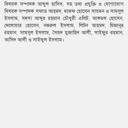
বিষয়ক সম্পাদক আব্দুল হাসিব, সহ তথ্য প্রযুক্তি ও যোগাযোগ
বিষয়ক সম্পাদক সফাত আহমদ, মারুফ হোসেন সায়মন ও সামসুল
ইসলাম, সদস্য আব্দুর রহমান চৌধুরী এলিট, আকমল হোসেন,
দেলোয়ার হোসেন, নজরুল ইসলাম, লিটন আহমদ, মিজানুর
রহমান, সামসুল ইসলাম, সৈয়দ মুজাহিদ আলী, সাইফুর রহমান,
আসিদ আলী ও সাইফুল ইসলাম।