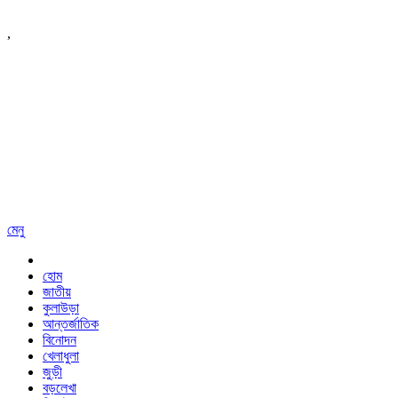
,
মেনু
হোম
জাতীয়
কুলাউড়া
আন্তর্জাতিক
বিনোদন
খেলাধুলা
জুড়ী
বড়লেখা