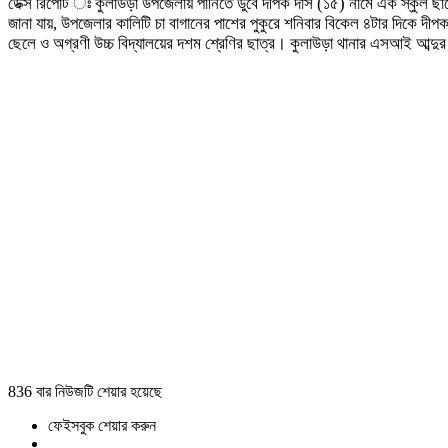
ডেক্স রিপোর্ট ঃ কুলাউড়া উপজেলায় পানিতে ডুবে দীপক দাস (১৫) নামে এক স্কুল ছাত্র
জানা যায়, উপজেলার কালিটি চা বাগানের পাশের পুকুরে শনিবার বিকেল ৪টার দিকে দী
ছেলে ও অগ্রণী উচ্চ বিদ্যালয়ের দশম শ্রেণির ছাত্র। কুলাউড়া থানার এসআই আব্দুর 
836 বার নিউজটি শেয়ার হয়েছে
ফেইসবুক শেয়ার করুন