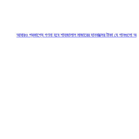
আবারও প্রকাশ্যে গণনা হবে শাহজালাল মাজারের দানবাক্সের টাকা
যে গানগুলো আজও ফিরিয়ে ন