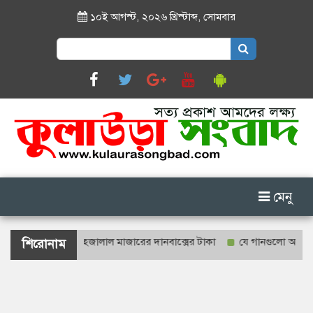
১০ই আগস্ট, ২০২৬ খ্রিস্টাব্দ
,
সোমবার
Search
for:
মেনু
যে গণনা হবে শাহজালাল মাজারের দানবাক্সের টাকা
যে গানগুলো আজও ফিরিয়ে 
শিরোনাম