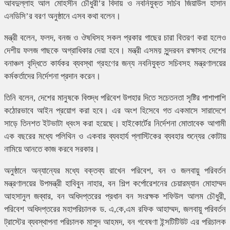
আবদুল্লাহ আল মোহসীন চৌধুরী’র বিদায় ও নবনিযুক্ত সচিব জিয়াউল হাসান
এনডিসি’র বরণ অনুষ্ঠানে এসব কথা বলেন।
মন্ত্রী বলেন, ফলদ, বনজ ও ঔষধিসহ সকল প্রকার গাছের চারা বিতরণ করা হলেও
দেশীয় ফলজ গাছকে অগ্রাধিকার দেয়া হবে। মন্ত্রী এসময় সুন্দরবন রক্ষাসহ দেশের
বনাঞ্চল বৃদ্ধিতে কার্যকর ব্যবস্থা গ্রহণের জন্য নবনিযুক্ত সচিবসহ মন্ত্রণালয়ের
কর্মকর্তাদের নির্দেশনা প্রদান করেন।
তিনি বলেন, দেশের মানুষকে বিশুদ্ধ পরিবেশ উপহার দিতে সচেতনতা সৃষ্টির পাশাপাশি
কঠোরভাবে আইন প্রয়োগ করা হবে। এর অংশ হিসেবে গত একমাসে সারাদেশে
সাড়ে তিনশত ইটভাটা ধ্বংস করা হয়েছে। হাইকোর্টের নির্দেশনা মোতাবেক আগামী
এক বছরের মধ্যে পলিথিন ও একবার ব্যবহার্য প্লাস্টিকের ব্যবহার শুন্যের কোটায়
নামিয়ে আনতে কাজ করবে সরকার।
অনুষ্ঠানে অন্যান্যের মধ্যে বক্তব্য রাখেন পরিবেশ, বন ও জলবায়ু পরিবর্তন
মন্ত্রণালয়ের উপমন্ত্রী হাবিবুন নাহার, বন শিল্প কর্পোরেশনের চেয়ারম্যান মোহাম্মদ
আহসানুল জব্বার, বন অধিদপ্তরের প্রধান বন সংরক্ষক শফিউল আলম চৌধুরী,
পরিবেশ অধিদপ্তরের মহাপরিচালক ড. এ,কে,এম রফিক আহাম্মদ, জলবায়ু পরিবর্তন
ট্রাস্টের ব্যবস্থাপনা পরিচালক মাসুদ আহমদ, বন গবেষণা ইন্সটিটিউট এর পরিচালক