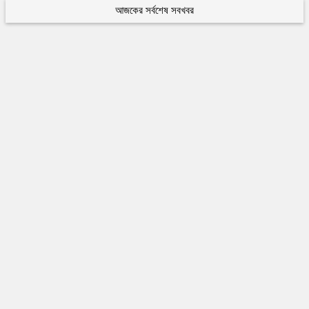
আজকের সর্বশেষ সবখবর
৫
কুলাউড়ায় সর্বাধুনিক প্রযুক্তির ডিজিটাল হেলথ কেয়ার ডায়াগনস্টিক সেন্টারের উদ্বোধন