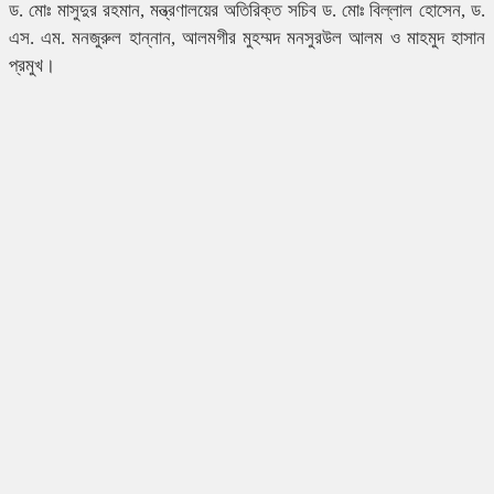
ড. মোঃ মাসুদুর রহমান, মন্ত্রণালয়ের অতিরিক্ত সচিব ড. মোঃ বিল্লাল হোসেন, ড.
এস. এম. মনজুরুল হান্নান, আলমগীর মুহম্মদ মনসুরউল আলম ও মাহমুদ হাসান
প্রমুখ।