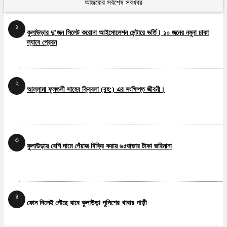
আজকের সর্বশেষ সবখবর
৫
১
কমলগঞ্জের নিম্নাঞ্চলে বন্যা পরিস্থিতির অবনতি
কুলাউড়ার দু’জন সিলেট করোনা আইসোলেশন সেন্টারে ভর্তি। ১০ জনের নমুনা ঢাকা
ল্যাবে প্রেরন
২
আল্লামা ফুলতলী সাহেব ক্বিবলা (রহ:) এর সংক্ষিপ্ত জীবনী।
৩
কুলাউড়ায় বেশি দামে পেঁয়াজ বিক্রি করায় ৬৫হাজার টাকা জরিমানা
৪
ফোন দিলেই পৌছে যাবে কুলাউড়া পুলিশের খাবার গাড়ী