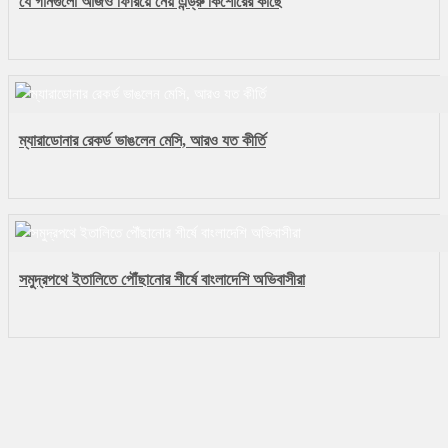
যে গানগুলো আজও ফিরিয়ে নেয় এন্ড্রু কিশোরের কাছে
ম্যারাডোনার রেকর্ড ভাঙলেন মেসি, আরও যত কীর্তি
সমুদ্রপথে ইতালিতে পৌঁছানোর শীর্ষে বাংলাদেশি অভিবাসীরা