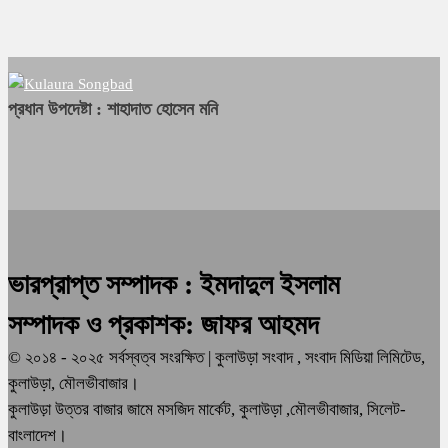
প্রধান উপদেষ্টা : শাহাদাত হোসেন মনি
ভারপ্রাপ্ত সম্পাদক : ইমদাদুল ইসলাম
সম্পাদক ও প্রকাশক: জাফর আহমদ
© ২০১৪ - ২০২৫ সর্বস্বত্ব সংরক্ষিত | কুলাউড়া সংবাদ , সংবাদ মিডিয়া লিমিটেড,
কুলাউড়া, মৌলভীবাজার।
কুলাউড়া উত্তর বাজার জামে মসজিদ মার্কেট, কুলাউড়া ,মৌলভীবাজার, সিলেট-
বাংলাদেশ।