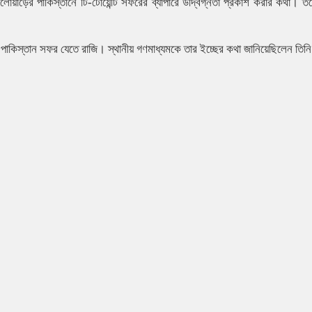
েলোয়াড়ের পাকিস্তানে টি-টোয়েন্টি সফরের ব্যাপারে উদ্বিগ্নতা প্রকাশ করার কথা। ত
্গো পাকিস্তান সফর যেতে রাজি। স্থানীয় গণমাধ্যমকে তার ইচ্ছের কথা জানিয়েছিলেন তিন