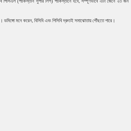
বে পিসিএল (পাকিস্তান সুপার লিগ) পাকিস্তানে হবে, সম্পূর্ণভাবে এটা জেনে ২৩ জন
ি। ডমিঙ্গো মনে করেন, বিসিবি এবং পিসিবি দ্রুতই সমাঝোতায় পৌঁছতে পারে।