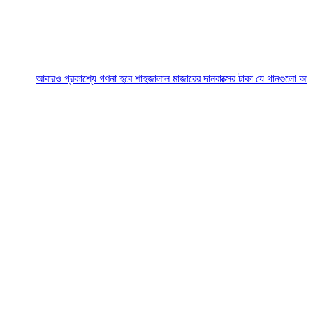
বারও প্রকাশ্যে গণনা হবে শাহজালাল মাজারের দানবাক্সের টাকা
যে গানগুলো আজও ফিরিয়ে ন