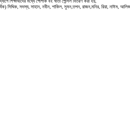
ে শিক্ষার্থীদের মধ্যে পোশাক বই খাতা পেন্সিল বিতরণ করা হয়,
ক) সিদ্দিক, সদস্য, সাহান, নবীন, শাকিল, সুমন,তপন, রাজন,মনির, রিয়া, নাঈম, আলিজা, 