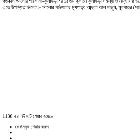
গতকাল আলোর পাঠশালা-কুলাউড়া ‘র ১৫তম ক্লাসে কুলাউড়া সমস্যা ও সম্ভাবনা উদ্যোগ
এতে উপস্থিত ছিলেল:- আলোর পাঠশালার মুখপাত্র আব্দুলা আল মাছুম, মুখপাত্র (সার্বি
1138 বার নিউজটি শেয়ার হয়েছে
ফেইসবুক শেয়ার করুন