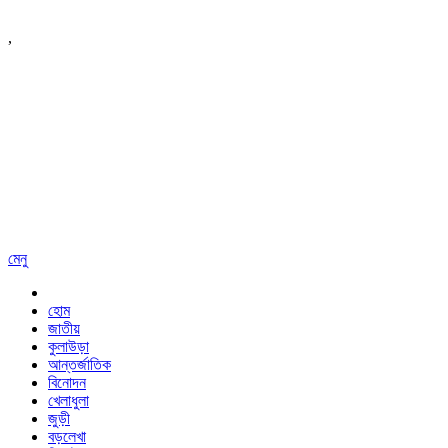
,
মেনু
হোম
জাতীয়
কুলাউড়া
আন্তর্জাতিক
বিনোদন
খেলাধুলা
জুড়ী
বড়লেখা