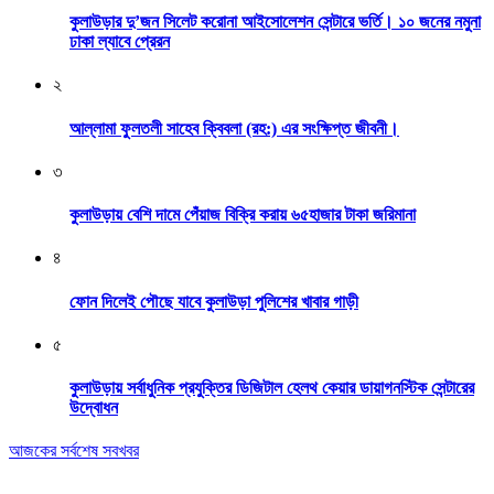
কুলাউড়ার দু’জন সিলেট করোনা আইসোলেশন সেন্টারে ভর্তি। ১০ জনের নমুনা
ঢাকা ল্যাবে প্রেরন
২
আল্লামা ফুলতলী সাহেব ক্বিবলা (রহ:) এর সংক্ষিপ্ত জীবনী।
৩
কুলাউড়ায় বেশি দামে পেঁয়াজ বিক্রি করায় ৬৫হাজার টাকা জরিমানা
৪
ফোন দিলেই পৌছে যাবে কুলাউড়া পুলিশের খাবার গাড়ী
৫
কুলাউড়ায় সর্বাধুনিক প্রযুক্তির ডিজিটাল হেলথ কেয়ার ডায়াগনস্টিক সেন্টারের
উদ্বোধন
আজকের সর্বশেষ সবখবর