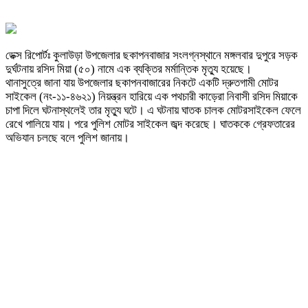
ডেক্স রিপোর্টঃ কুলাউড়া উপজেলার ছকাপনবাজার সংলগ্নস্থানে মঙ্গলবার দুপুরে সড়ক
দুর্ঘটনায় রসিদ মিয়া (৫০) নামে এক ব্যক্তির মর্মান্তিক মৃত্যু হয়েছে।
থানাসুত্রে জানা যায় উপজেলার ছকাপনবাজারের নিকটে একটি দ্রুতগামী মোটর
সাইকেল (নং-১১-৪৬২১) নিয়ন্ত্রন হারিয়ে এক পথচারী কাড়েরা নিবাসী রসিদ মিয়াকে
চাপা দিলে ঘটনাস্থলেই তার মৃত্যু ঘটে। এ ঘটনায় ঘাতক চালক মোটরসাইকেল ফেলে
রেখে পালিয়ে যায়। পরে পুলিশ মোটর সাইকেল জব্দ করেছে। ঘাতককে গ্রেফতারের
অভিযান চলছে বলে পুলিশ জানায়।