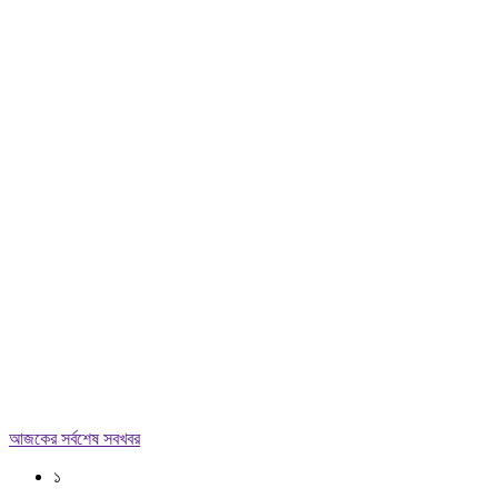
আজকের সর্বশেষ সবখবর
১