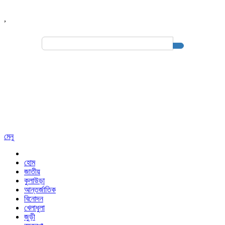
,
Search
for:
মেনু
হোম
জাতীয়
কুলাউড়া
আন্তর্জাতিক
বিনোদন
খেলাধুলা
জুড়ী