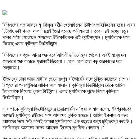
বিপিএলের গত আসরে মুশফিকুর রহীম খেলেছিলেন চিটাগাং ভাইকিংসের হয়ে। এবার
চিটাগাং ভাইকিংসে থাকা নিয়েই তৈরি হয়েছে অনিশ্চয়তা। তবে এরই মধ্যে নতুন
দলের খোঁজ পেয়েছেন দেশসেরা উইকেটরক্ষক এই ব্যাটসম্যান। মুশফিককে দলে
নিয়েছে এবার কুমিল্লা ভিক্টোরিয়ান্স।
বিপিএলের সপ্তম আসর শুরু হবে আগামী ৬ ডিসেম্বর থেকে। এরই মধ্যে দল
গোছানো শুরু করেছে ফ্রাঞ্চাইজিগুলো। একে একে তারা বড় তারকাদের দলে
ভেড়াচ্ছে।
ইতিমধ্যে ঢাকা ডায়নামাইটস ছেড়ে রংপুর রাইডার্সের সঙ্গে চুক্তি করেছেন দেশ ও
বিশ্বসেরা অলরাউন্ডার সাকিব আল হাসান। কুমিল্লা ভিক্টোরিয়ান্স থেকে তামিম
ইকবালকে নিয়েছে খুলনা টাইটান্স। এবার মুশফিককে লুফে নিলো কুমিল্লা
ভিক্টোরিয়ান্স।
এ সম্পর্কে কুমিল্লা ভিক্টোরিয়ান্সের চেয়ারপার্সন নাফিসা কামাল বলেন, ‘বিশ্বকাপের
পরপরই মুশফিকুর রহীমের সঙ্গে আমাদের চুক্তি হয়েছে। তামিম ইকবাল এ বছর
আমাদের সঙ্গে নেই বলেই আমরা মুশফিককে এক বছরের জন্য চুক্তিবদ্ধ করেছি।
চলতি বছর আমাদের দলের আইকন হিসেবে মুশফিক খেলবেন।’