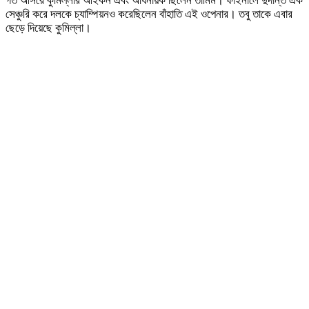
গত আসরে কুমিল্লার আইকন এবং অধিনায়ক ছিলেন তামিম। ফাইনালে দুর্দান্ত এক
সেঞ্চুরি করে দলকে চ্যাম্পিয়নও করেছিলেন বাঁহাতি এই ওপেনার। তবু তাকে এবার
ছেড়ে দিয়েছে কুমিল্লা।