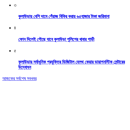
৩
কুলাউড়ায় বেশি দামে পেঁয়াজ বিক্রি করায় ৬৫হাজার টাকা জরিমানা
৪
ফোন দিলেই পৌছে যাবে কুলাউড়া পুলিশের খাবার গাড়ী
৫
কুলাউড়ায় সর্বাধুনিক প্রযুক্তির ডিজিটাল হেলথ কেয়ার ডায়াগনস্টিক সেন্টারের
উদ্বোধন
আজকের সর্বশেষ সবখবর