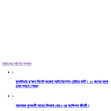
আজকের সর্বশেষ সবখবর
১
কুলাউড়ার দু’জন সিলেট করোনা আইসোলেশন সেন্টারে ভর্তি। ১০ জনের নমুনা
ঢাকা ল্যাবে প্রেরন
২
আল্লামা ফুলতলী সাহেব ক্বিবলা (রহ:) এর সংক্ষিপ্ত জীবনী।