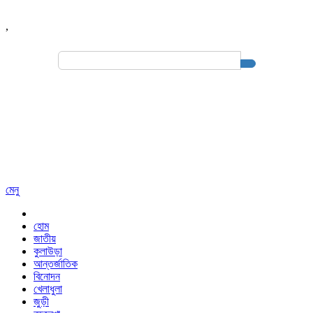
,
Search
for:
মেনু
হোম
জাতীয়
কুলাউড়া
আন্তর্জাতিক
বিনোদন
খেলাধুলা
জুড়ী