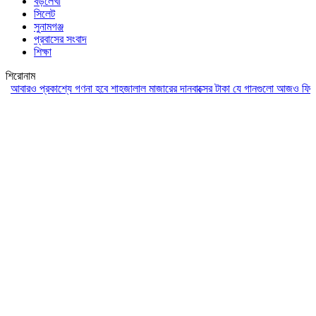
বড়লেখা
সিলেট
সুনামগঞ্জ
প্রবাসের সংবাদ
শিক্ষা
শিরোনাম
রও প্রকাশ্যে গণনা হবে শাহজালাল মাজারের দানবাক্সের টাকা
যে গানগুলো আজও ফিরিয়ে নেয়