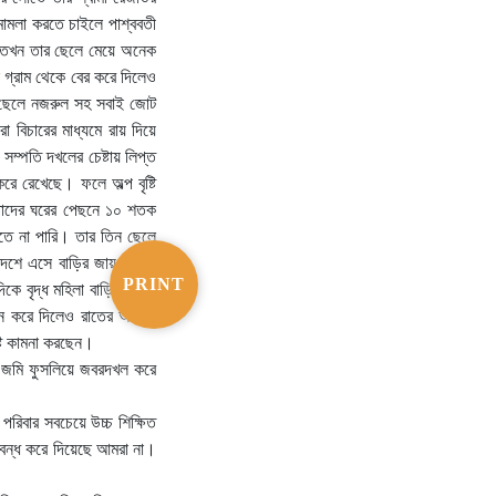
ামলা করতে চাইলে পাশ্ববতী
ন। তখন তার ছেলে মেয়ে অনেক
 গ্রাম থেকে বের করে দিলেও
র ছেলে নজরুল সহ সবাই জোট
া বিচারের মাধ্যমে রায় দিয়ে
ম্পতি দখলের চেষ্টায় লিপ্ত
ে রেখেছে। ফলে অল্প বৃষ্টি
 তাদের ঘরের পেছনে ১০ শতক
তে না পারি। তার তিন ছেলে
া দেশে এসে বাড়ির জায়গা জমি
PRINT
ে বৃদ্ধ মহিলা বাড়িতে একা
াপন করে দিলেও রাতের আধারে
্টি কামনা করছেন।
গা জমি ফুসলিয়ে জবরদখল করে
রিবার সবচেয়ে উচ্চ শিক্ষিত
 বন্ধ করে দিয়েছে আমরা না।