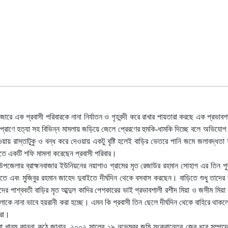
াজারে এক প্রবাসী পরিবারকে নানা নির্যাতন ও গৃহবন্দী করে রাখার পায়তারা করছে এক প্রভাব
প্রাণে হত্যা সহ বিভিন্ন মামলায় জড়িয়ে জেলে প্রেরণের হুমকি-ধামকি দিচ্ছে বলে অভিযোগ
ওয়ায় রাস্তাটুকু ও বন্ধ করে দেওয়ায় একটু বৃষ্টি হলেই বাড়ির ভেতরে পানি জমে জলাবদ্ধতা 
লতে একটি শফি মামলা করেছেন প্রবাসী পরিবার।
উপজেলার ব্রাহ্মনবাজার ইউনিয়নের নয়াগাও গ্রামের মৃত রেজাউর রহমান সোহাগ এর তিন 
ে এবং মুজিবুর রহমান জাহেদ দুবাইতে দীর্ঘদিন থেকে বসবাস করছেন। বাড়িতে শুধু তাদের 
র পাশ্ববতী বাড়ির মৃত আব্দুল কাদির পেশকারের ভাই প্রভাবশালী রশীদ মিয়া ও জসীম মিয়া
কে নানা ভাবে হয়রানী করা হচ্ছে। এমন কি প্রবাসী তিন ছেলে দীর্ঘদিন থেকে বাহিরে থাক
ারা।
ারা খানম কান্না কন্ঠে জানান, ২০০২ সালের ১৯ নভেম্বর জমি সংক্রান্তের জের ধরে সম্পদ