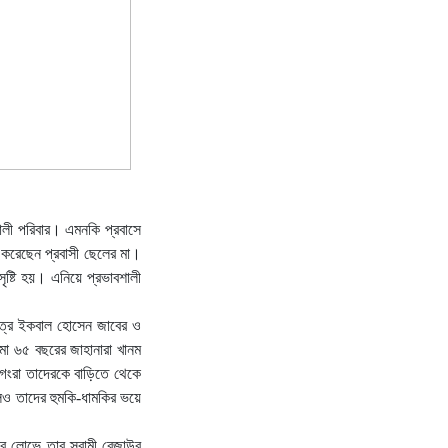
শালী পরিবার। এমনকি প্রবাসে
 করেছেন প্রবাসী ছেলের মা।
সৃষ্টি হয়। এনিয়ে প্রভাবশালী
পুত্র ইকবাল হোসেন জাবের ও
মা ৬৫ বছরের জাহানারা খানম
 গংরা তাদেরকে বাড়িতে থেকে
লেও তাদের হুমকি-ধামকির ভয়ে
ের লোভে তার স্বামী রেজাউর