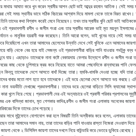
ে মাথায় আঘাত করে খুন করেন স্বামীর আপন ছোট ভাই আব্দুর রহমান আতিক। সেই সময় ম
াররা সেই সময় স্থানীয় ভাবে সঠিক বিচারের আশ্বাস দিয়ে মামলা থেকে তাকে বিরত রাখে
 তিনি তাদের কথা বিশ্বাস করেই মেনে নিয়েছেন। তখন তার স্বামীর খুনি ছোট ভাই আতিককে
ে ওই প্রভাবশালী রশীদ ও জসীম গংরা এবং তার স্বামীর আরেক ভাই মৃত ময়নুল ইসলামে
ির্যাতন ও মানুষিক হয়রানী শুরু করেছেন। তিনি আরো বলেন, ভাই খুনের দায়ে সেই সময় যার
ে দিয়েছিলো এখন তারা আমাদের ছেলেদের উন্নতি দেখে সেই খুনিকে এনে আমাদের জায়গা স
য়ে বাড়ি থেকে বের হয়ে যাই সেজন্য ওই প্রভাবশালীরা বাড়ির পানি যাওয়ার পথটুকু বন্ধ কর
ডুবে যায়। এছাড়াও তাদেরকে নানা কষ্টে বেকায়দায় ফেলার উদ্যেশে রশীদ ও জসীম গংরা
ের কাছ থেকে চুপিসারে ক্রয় করে নিয়েছে যাতে আমরা পেছনদিকে রান্নাঘরের পানি ফেল
ছেন কিন্তু তাদেরকে দেশে আসতে বাধাঁ দিচ্ছে তারা। হুমকি-ধামকি দেওয়া হচ্ছে যদি তার
 তাদের বাবার মতো লাশ হতে হবে তাদেরকে। এই ভয়ে ছেলেরা দেশে আসতে ভয় করছে। এদিক
ে নানা ভয়ভীতি দেখাচ্ছে প্রভাবশালীরা। তাদের ভয়ে ছেলেরা বাড়িতে সিসি ক্যামেরা স্থ
 কারা খুলে নিয়ে গেছে। প্রভাবশালী দের এই অত্যাচারে ওই প্রবাসী পরিবার প্রশাসনের সুদৃষ
্রামের এক বাসিন্ধা জানান, মৃত পেশকার কাদির,রশীদ ও জসীম গংরা এলাকায় অনেকের জায়
পরিবারের দিকে তাদের চোখ পড়েছে।
য়ার সাথে মুটুফোনে যোগাযোগ করা হলে বিষয়টি তিনি অস্বীকার করে বলেন, এলাকায় তাদের প
ছেন তারা আমাদের সমান নায়, তারা তাদের বাড়ির পানি যাওয়ার রাস্তা নিজেরা দেওয়াল দিয়ে
ত জায়গা থেকে ২ ডিসিমিল জায়গা তাদের দখলে নিয়ে বাউন্ডারি করে ভেতরে ডুকিয়ে রেখেছে।