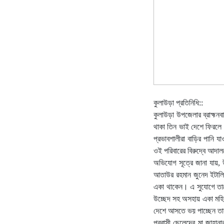
কুলাউড়া প্রতিনিধি::
কুলাউড়া উপজেলার ব্রাহ্মনব
থাকা তিন ভাই দেশে ফিরলে 
প্রভাবশালীরা বাড়ির পানি যা
ওই পরিবারের বিরুদ্বে আদা
অভিযোগ সূত্রে জানা যায়, 
আতাউর রহমান জুনেদ ইটালিত
একা থাকেন। এ সুযোগে তাদে
উচ্ছেদ সহ অসহায় একা মহিলা
দেশে আসতে ভয় পাচ্ছেন ত
প্রবাসী ছেলেদের মা জাহান