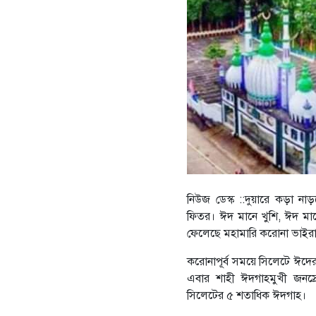
নিউজ ডেস্ক ::দুয়ারে কড়া নাড়
ফিতর। ঈদ মানে খুশি, ঈদ মান
ফেলেছে মহামারি করোনা ভাইর
করোনাপূর্ব সময়ে সিলেটে ঈদের 
এবার শাহী ঈদগাহমুখী জনস্র
সিলেটের ৫ শতাধিক ঈদগাহ।