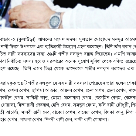
ভীবাজার-২ (কুলাউড়া) আসনের সংসদ সদস্য সুলতান মোহাম্মদ মনসুর আহমদ 
ী ও নারী দিবস উপলক্ষে এক ব্যতিক্রমী উদ্যোগ গ্রহণ করেছেন। তিনি তাঁর বরাদ
র্বাচিত নারী সদস্যদের জন্য ৩৯টি গভীর নলকূপ বরাদ্দ দিয়েছেন। এমপি জা
। তারা নির্বাচিত সদস্য হয়েও সরকারের অনেক সুযোগ সুবিধা থেকে বঞ্চিত 
গ্রহণ রয়েছে। তিনি এসব চিন্তা থেকে তাদেরকে গভীর নলকূপ বরাদ্দের এক ব্
রাদ্দকৃত ৩৯টি গভীর নলকূপ যে সব নারী সদস্যরা পেয়েছেন তারা হলেন শেফা
েগম, রুশনা বেগম, হালিমা আক্তার, আয়নব বেগম, হেনা বেগম, হেনা বেগম, নাদ
ারভীন বেগম, সাবিত্রী কানু, মোছা. মনোয়ারা বেগম, জেসমিন বেগম, বেদেনা
ণী গোয়ালা, বিভা রানী দেবনাথ, হেপি বেগম, সমছুন বেগম, কলি রানী চৌধুরী, প্
নতী আচার্য্য, মাধবী রানী দেব, রাবেয়া বেগম, রাবেয়া বেগম, বিষকা কানু, নিপা
হার বেগম, লায়লা বেগম, শিল্পী রাণী দেব, লক্ষী রাণী গোয়ালা।