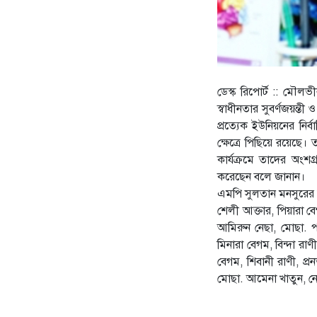
ডেস্ক রিপোর্ট :: মৌল
স্বাধীনতার সুবর্ণজয়ন্ত
প্রত্যেক ইউনিয়নের নি
ক্ষেত্রে পিছিয়ে রয়েছে
কার্যক্রমে তাদের অংশ
করেছেন বলে জানান।
এমপি সুলতান মনসুরের ব
শেলী আক্তার, পিয়ারা ব
আমিরুন নেছা, মোছা. প
মিনারা বেগম, বিন্দা রা
বেগম, শিবানী রাণী, প্র
মোছা. আমেনা খাতুন, নে