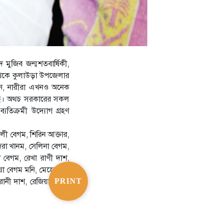
মুজিব জন্মশতবার্ষিকী,
্দ থেকে কুলাউড়া উপজেলার
নান, নারীরা এখনও অনেক
রয়েছে। অথচ সরকারের সকল
যতিক্রমী উদ্যোগ গ্রহণ
লী বেগম, শিরিন আক্তার,
েরা খানম, সেলিনা বেগম,
 বেগম, রেখা রাণী দাশ,
রিয়া বেগম মনি, মেহেরজান
 রানী দাশ, রেজিয়া খানম,
PRINT